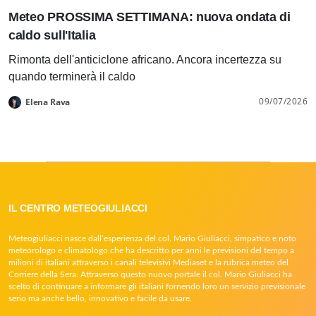
Meteo PROSSIMA SETTIMANA: nuova ondata di
caldo sull'Italia
Rimonta dell'anticiclone africano. Ancora incertezza su
quando terminerà il caldo
09/07/2026
Elena Rava
IL CENTRO METEOGIULIACCI
Meteogiuliacci nasce dall’esperienza del col. Mario Giuliacci, simpatico e noto
meteorologo e climatologo che ha descritto per anni le previsioni del tempo a
milioni di italiani attraverso i canali televisivi Mediaset e la rubrica meteo del
Corriere della Sera. Attraverso questo nuovo portale il col. Mario Giuliacci ha
scelto di continuare a informare gli italiani fornendo loro un servizio previsionale
serio ma anche bello, innovativo e facile da usare.