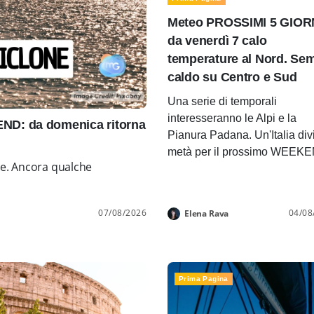
Meteo PROSSIMI 5 GIOR
da venerdì 7 calo
temperature al Nord. Se
caldo su Centro e Sud
Una serie di temporali
interesseranno le Alpi e la
D: da domenica ritorna
Pianura Padana. Un'Italia div
metà per il prossimo WEEK
ne. Ancora qualche
07/08/2026
04/08
Elena Rava
Prima Pagina