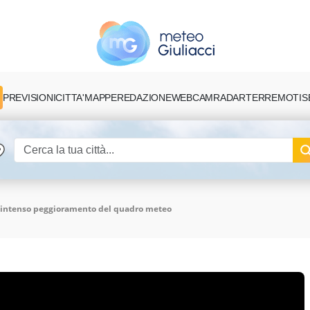
PREVISIONI
CITTA'
MAPPE
REDAZIONE
TERREMOTI
S
WEBCAM
RADAR
e: intenso peggioramento del quadro meteo