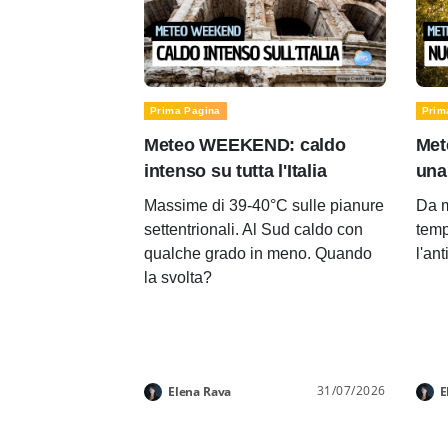
Prima Pagina
Prim
Meteo WEEKEND: caldo
Met
intenso su tutta l'Italia
una
Massime di 39-40°C sulle pianure
Da m
settentrionali. Al Sud caldo con
temp
qualche grado in meno. Quando
l'an
la svolta?
31/07/2026
Elena Rava
E