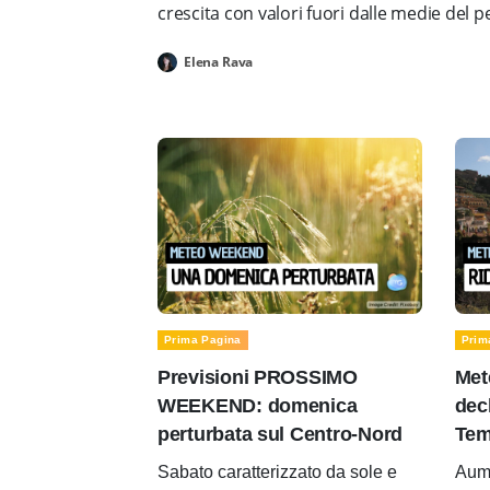
crescita con valori fuori dalle medie del 
Elena Rava
Prima Pagina
Prim
Previsioni PROSSIMO
Met
WEEKEND: domenica
decl
perturbata sul Centro-Nord
Tem
Sabato caratterizzato da sole e
Aume