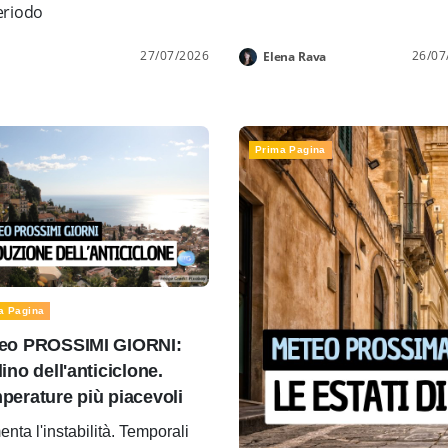
periodo
27/07/2026
26/07
Elena Rava
Prima Pagina
a Pagina
eo PROSSIMI GIORNI:
ino dell'anticiclone.
perature più piacevoli
nta l'instabilità. Temporali