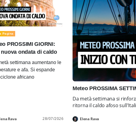
a Pagina
eo PROSSIMI GIORNI:
 nuova ondata di caldo
età settimana aumentano le
erature e afa. Si espande
ticiclone africano
Meteo PROSSIMA SETTIMA
Da metà settimana si rinforz
ritorna il caldo afoso sull'Ital
28/07/2026
lena Rava
Elena Rava