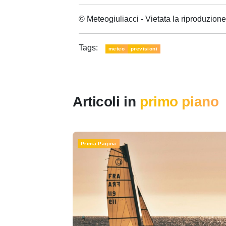
© Meteogiuliacci - Vietata la riproduzio
Tags:
meteo
previsioni
Articoli in
primo piano
Prima Pagina