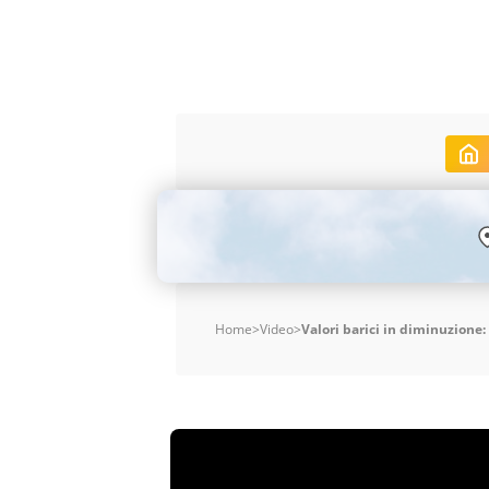
Home
>
Video
>
Valori barici in diminuzion