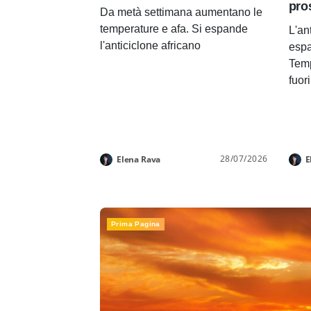
pro
Da metà settimana aumentano le
temperature e afa. Si espande
L'an
l'anticiclone africano
espa
Temp
fuor
28/07/2026
Elena Rava
E
Prima Pagina