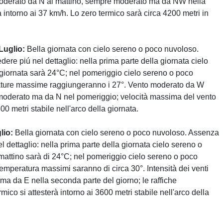
i moderato da N al mattino, sempre moderato ma da NW nella
 intorno ai 37 km/h. Lo zero termico sarà circa 4200 metri in
Luglio:
Bella giornata con cielo sereno o poco nuvoloso.
e piú nel dettaglio: nella prima parte della giornata cielo
giornata sarà 24°C; nel pomeriggio cielo sereno o poco
rature massime raggiungeranno i 27°. Vento moderato da W
 moderato ma da N nel pomeriggio; velocità massima del vento
0 metri stabile nell'arco della giornata.
lio:
Bella giornata con cielo sereno o poco nuvoloso. Assenza
l dettaglio: nella prima parte della giornata cielo sereno o
mattino sarà di 24°C; nel pomeriggio cielo sereno o poco
 temperatura massimi saranno di circa 30°. Intensità dei venti
a da E nella seconda parte del giorno; le raffiche
ico si attesterà intorno ai 3600 metri stabile nell'arco della