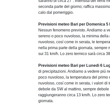
saranno di circa 27°. Intensità dei vent
seconda parte del giorno; raffica massima
calo dal pomeriggio.
Previsioni meteo Bari per Domenica 5 
Nessun fenomeno previsto. Andiamo a veder
sereno o poco nuvoloso, la minima della 
nuvoloso, cosí come in serata, le tempe
nella prima parte della giornata, sempre
sui 31 km/h. Lo zero termico sarà circa 380
Previsioni meteo Bari per Lunedi 6 Lug
di precipitazioni. Andiamo a vedere piú ne
poco nuvoloso, la temperatura del primo 
nuvoloso, cosí come in serata, i valori di
debole da SW al mattino, sempre debole m
raggiungeranno circa 13 km/h. Lo zero term
giornata.