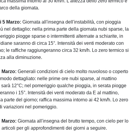
ffica massima intorno ai 30 km/h. L'altezza dello zero termico è
'arco della giornata.
i 5 Marzo:
Giornata all'insegna dell'instabilità, con pioggia
ú nel dettaglio: nella prima parte della giornata nubi sparse, la
iggio piogge sparse o intermittenti alternate a schiarite, in
diane saranno di circa 15°. Intensità dei venti moderato con
no; le raffiche raggiungeranno circa 32 km/h. Lo zero termico si
nza alla diminuzione.
6 Marzo:
Generali condizioni di cielo molto nuvoloso o coperto
 modo dettagliato: nelle prime ore nubi sparse, al mattino
a sarà 12°C; nel pomeriggio qualche pioggia, in serata piogge
ranno i 15°. Intensità dei venti moderato da E al mattino,
arte del giorno; raffica massima intorno ai 42 km/h. Lo zero
i variazioni nel pomeriggio.
7 Marzo:
Giornata all'insegna del brutto tempo, con cielo per lo
articoli per gli approfondimenti dei giorni a seguire.