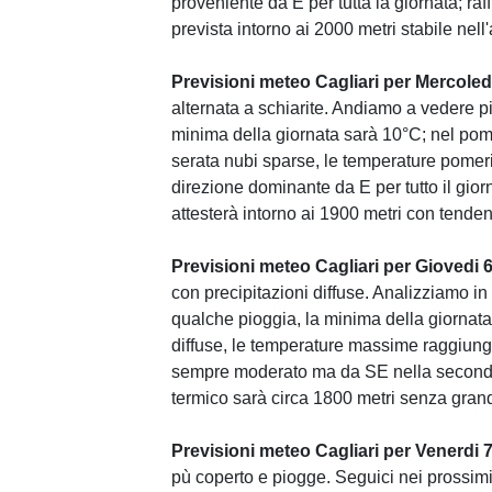
proveniente da E per tutta la giornata; ra
prevista intorno ai 2000 metri stabile nell
Previsioni meteo Cagliari per Mercoled
alternata a schiarite. Andiamo a vedere pi
minima della giornata sarà 10°C; nel pomer
serata nubi sparse, le temperature pomeri
direzione dominante da E per tutto il gior
attesterà intorno ai 1900 metri con tende
Previsioni meteo Cagliari per Giovedi 
con precipitazioni diffuse. Analizziamo in
qualche pioggia, la minima della giornat
diffuse, le temperature massime raggiunge
sempre moderato ma da SE nella seconda p
termico sarà circa 1800 metri senza grand
Previsioni meteo Cagliari per Venerdi 
pù coperto e piogge. Seguici nei prossimi 