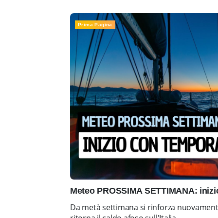
Prima Pagina
Meteo PROSSIMA SETTIMANA: inizio 
Da metà settimana si rinforza nuovamente 