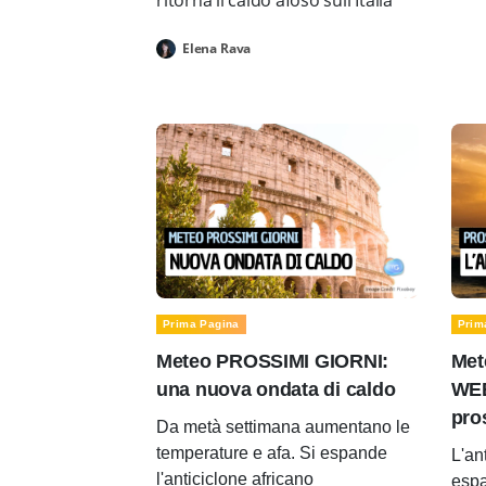
ritorna il caldo afoso sull'Italia
Elena Rava
Prima Pagina
Prim
Meteo PROSSIMI GIORNI:
Met
una nuova ondata di caldo
WEE
pro
Da metà settimana aumentano le
temperature e afa. Si espande
L'an
l'anticiclone africano
espa