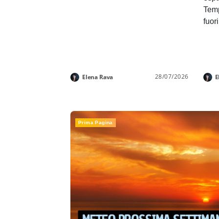
Temp
fuor
28/07/2026
Elena Rava
E
Prima Pagina