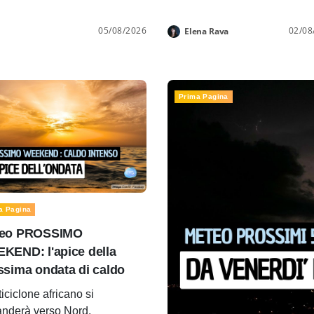
05/08/2026
02/08
Elena Rava
Prima Pagina
a Pagina
eo PROSSIMO
KEND: l'apice della
ssima ondata di caldo
ticiclone africano si
nderà verso Nord.