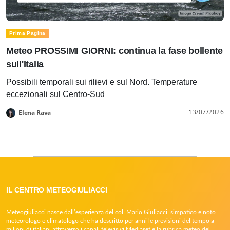
Prima Pagina
Meteo PROSSIMI GIORNI: continua la fase bollente
sull'Italia
Possibili temporali sui rilievi e sul Nord. Temperature
eccezionali sul Centro-Sud
13/07/2026
Elena Rava
IL CENTRO METEOGIULIACCI
Meteogiuliacci nasce dall’esperienza del col. Mario Giuliacci, simpatico e noto
meteorologo e climatologo che ha descritto per anni le previsioni del tempo a
milioni di italiani attraverso i canali televisivi Mediaset e la rubrica meteo del