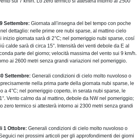
nto sui 7 km/h. Lo zero termico si attesterà intorno ai 2500
29 Settembre:
Giornata all'insegna del bel tempo con poche
el dettaglio: nelle prime ore nubi sparse, al mattino cielo
 inizio giornata sarà di 2°C; nel pomeriggio nubi sparse, cosí
ú calde sarà di circa 15°. Intensità dei venti debole da E al
onda parte del giorno; velocità massima del vento sui 9 km/h.
torno ai 2600 metri senza grandi variazioni nel pomeriggio.
30 Settembre:
Generali condizioni di cielo molto nuvoloso o
 precisamente nella prima parte della giornata nubi sparse, le
o a 4°C; nel pomeriggio coperto, in serata nubi sparse, le
°. Vento calmo da al mattino, debole da NW nel pomeriggio;
o zero termico si attesterà intorno ai 2300 metri senza grandi
i 1 Ottobre:
Generali condizioni di cielo molto nuvoloso o
Seguici nei prossimi articoli per gli approfondimenti dei giorni