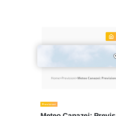
Home
>
Previsioni
>
Meteo Canazei: Previsioni
Previsioni
Meteo Canazei: Previsi