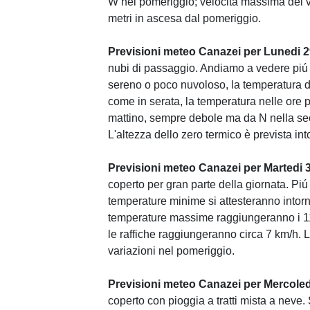
W nel pomeriggio; velocità massima del ve
metri in ascesa dal pomeriggio.
Previsioni meteo Canazei per Lunedi 
nubi di passaggio. Andiamo a vedere piú n
sereno o poco nuvoloso, la temperatura di
come in serata, la temperatura nelle ore pi
mattino, sempre debole ma da N nella sec
L'altezza dello zero termico è prevista in
Previsioni meteo Canazei per Martedi 
coperto per gran parte della giornata. Piú
temperature minime si attesteranno intorn
temperature massime raggiungeranno i 11
le raffiche raggiungeranno circa 7 km/h. L
variazioni nel pomeriggio.
Previsioni meteo Canazei per Mercoled
coperto con pioggia a tratti mista a neve. 