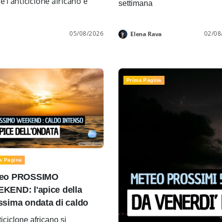
l'anticiclone africano e
settimana
05/08/2026
02/08
Elena Rava
Prima Pagina
a Pagina
eo PROSSIMO
KEND: l'apice della
ssima ondata di caldo
ticiclone africano si