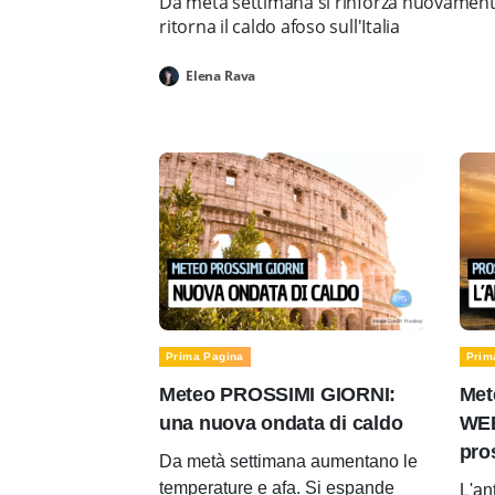
Da metà settimana si rinforza nuovamente 
ritorna il caldo afoso sull'Italia
Elena Rava
Prima Pagina
Prim
Meteo PROSSIMI GIORNI:
Met
una nuova ondata di caldo
WEE
pro
Da metà settimana aumentano le
temperature e afa. Si espande
L'an