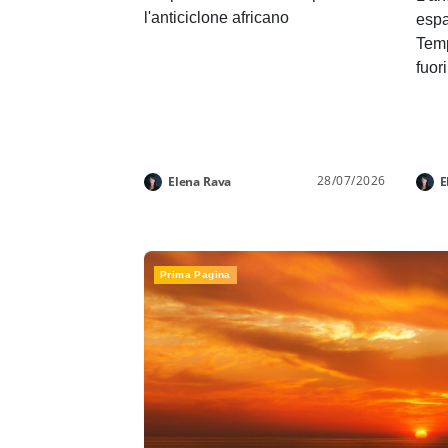
l'anticiclone africano
espa
Temp
fuor
28/07/2026
Elena Rava
E
Prima Pagina