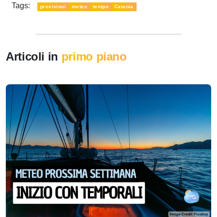
Tags:
previsioni
meteo
tempo
Catania
Articoli in
primo piano