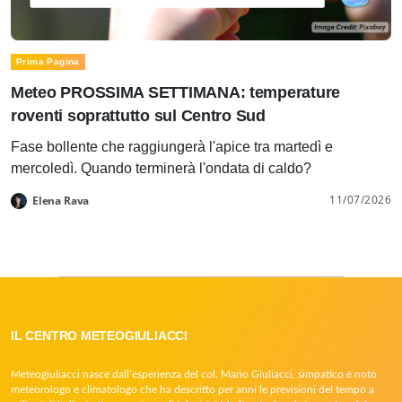
Prima Pagina
Meteo PROSSIMA SETTIMANA: temperature
roventi soprattutto sul Centro Sud
Fase bollente che raggiungerà l'apice tra martedì e
mercoledì. Quando terminerà l'ondata di caldo?
11/07/2026
Elena Rava
IL CENTRO METEOGIULIACCI
Meteogiuliacci nasce dall’esperienza del col. Mario Giuliacci, simpatico e noto
meteorologo e climatologo che ha descritto per anni le previsioni del tempo a