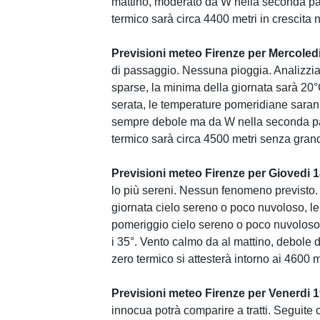
mattino, moderato da W nella seconda part
termico sarà circa 4400 metri in crescita n
Previsioni meteo Firenze per Mercoledi
di passaggio. Nessuna pioggia. Analizziam
sparse, la minima della giornata sarà 20
serata, le temperature pomeridiane saranno
sempre debole ma da W nella seconda part
termico sarà circa 4500 metri senza grand
Previsioni meteo Firenze per Giovedi 1
lo più sereni. Nessun fenomeno previsto. 
giornata cielo sereno o poco nuvoloso, le
pomeriggio cielo sereno o poco nuvoloso
i 35°. Vento calmo da al mattino, debole 
zero termico si attesterà intorno ai 4600 
Previsioni meteo Firenze per Venerdi 1
innocua potrà comparire a tratti. Seguite