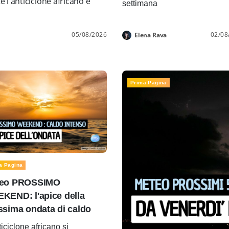
l'anticiclone africano e
settimana
05/08/2026
02/08
Elena Rava
Prima Pagina
a Pagina
eo PROSSIMO
KEND: l'apice della
ssima ondata di caldo
ticiclone africano si