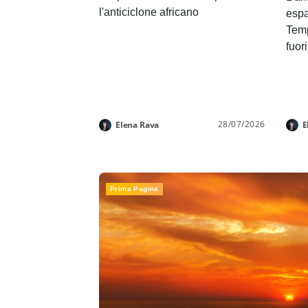
l'anticiclone africano
espa
Temp
fuor
28/07/2026
Elena Rava
E
Prima Pagina