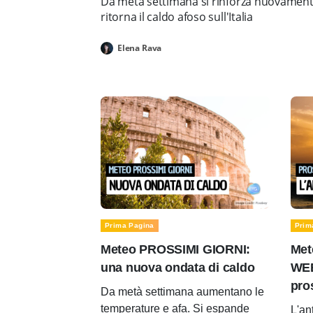
Da metà settimana si rinforza nuovamente 
ritorna il caldo afoso sull'Italia
Elena Rava
Prima Pagina
Prim
Meteo PROSSIMI GIORNI:
Met
una nuova ondata di caldo
WEE
pro
Da metà settimana aumentano le
temperature e afa. Si espande
L'an