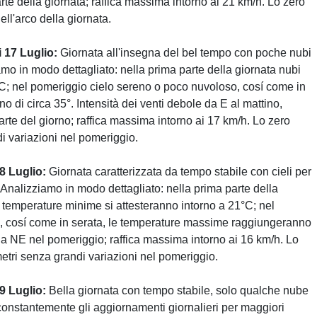
e della giornata; raffica massima intorno ai 21 km/h. Lo zero
ell'arco della giornata.
 17 Luglio:
Giornata all'insegna del bel tempo con poche nubi
o in modo dettagliato: nella prima parte della giornata nubi
°C; nel pomeriggio cielo sereno o poco nuvoloso, cosí come in
 di circa 35°. Intensità dei venti debole da E al mattino,
e del giorno; raffica massima intorno ai 17 km/h. Lo zero
i variazioni nel pomeriggio.
8 Luglio:
Giornata caratterizzata da tempo stabile con cieli per
Analizziamo in modo dettagliato: nella prima parte della
 temperature minime si attesteranno intorno a 21°C; nel
, cosí come in serata, le temperature massime raggiungeranno
da NE nel pomeriggio; raffica massima intorno ai 16 km/h. Lo
metri senza grandi variazioni nel pomeriggio.
9 Luglio:
Bella giornata con tempo stabile, solo qualche nube
 constantemente gli aggiornamenti giornalieri per maggiori