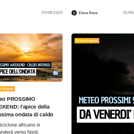
05/08/2026
02/08
Elena Rava
Prima Pagina
a Pagina
eo PROSSIMO
KEND: l'apice della
ssima ondata di caldo
ticiclone africano si
nderà verso Nord.