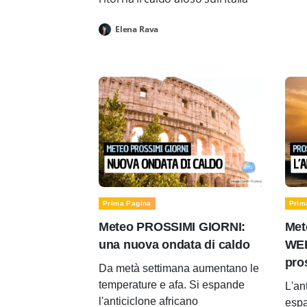
Elena Rava
Prima Pagina
Prim
Meteo PROSSIMI GIORNI:
Met
una nuova ondata di caldo
WEE
pro
Da metà settimana aumentano le
temperature e afa. Si espande
L'an
l'anticiclone africano
espa