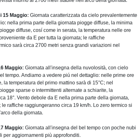
vista intorno ai 2700 metri stabile nell'arco della giornata.
i 15 Maggio:
Giornata caratterizzata da cielo prevalentemente
o: nella prima parte della giornata piogge diffuse, la minima
piogge diffuse, cosí come in serata, la temperatura nelle ore
roveniente da E per tutta la giornata; le raffiche
mico sarà circa 2700 metri senza grandi variazioni nel
16 Maggio:
Giornata all'insegna della nuvolosità, con cielo
el tempo. Andiamo a vedere piú nel dettaglio: nelle prime ore
, la temperatura del primo mattino sarà di 15°C; nel
ogge sparse o intermittenti alternate a schiarite, la
rca 18°. Vento debole da E nella prima parte della giornata,
e raffiche raggiungeranno circa 19 km/h. Lo zero termico si
'arco della giornata.
17 Maggio:
Giornata all'insegna del bel tempo con poche nubi
li per aggiornamenti più approfonditi.