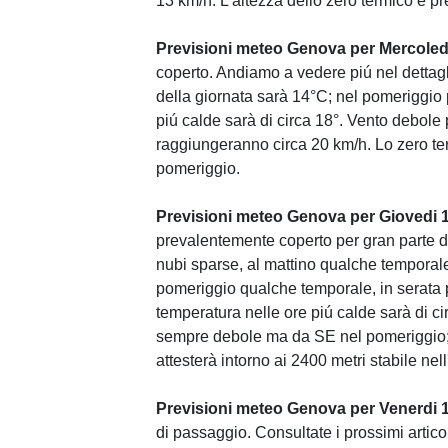
13 km/h. L'altezza dello zero termico è pre
Previsioni meteo Genova per Mercoled
coperto. Andiamo a vedere piú nel dettagli
della giornata sarà 14°C; nel pomeriggio 
piú calde sarà di circa 18°. Vento debole p
raggiungeranno circa 20 km/h. Lo zero ter
pomeriggio.
Previsioni meteo Genova per Giovedi 
prevalentemente coperto per gran parte d
nubi sparse, al mattino qualche temporale
pomeriggio qualche temporale, in serata pi
temperatura nelle ore piú calde sarà di ci
sempre debole ma da SE nel pomeriggio; l
attesterà intorno ai 2400 metri stabile nell
Previsioni meteo Genova per Venerdi 
di passaggio. Consultate i prossimi artico