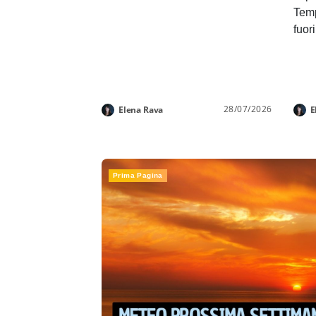
Temp
fuor
28/07/2026
Elena Rava
E
Prima Pagina