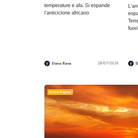
temperature e afa. Si espande
L'an
l'anticiclone africano
espa
Temp
fuor
28/07/2026
Elena Rava
E
Prima Pagina