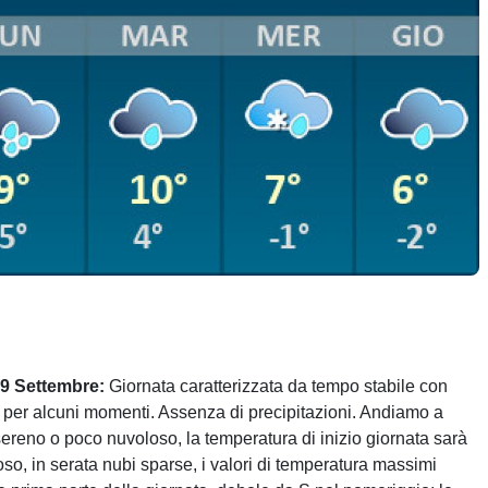
19 Settembre:
Giornata caratterizzata da tempo stabile con
e per alcuni momenti. Assenza di precipitazioni. Andiamo a
 sereno o poco nuvoloso, la temperatura di inizio giornata sarà
so, in serata nubi sparse, i valori di temperatura massimi