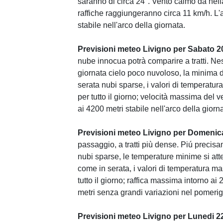
saranno di circa 24°. Vento calmo da nell
raffiche raggiungeranno circa 11 km/h. L'a
stabile nell'arco della giornata.
Previsioni meteo Livigno per Sabato 2
nube innocua potrà comparire a tratti. Ne
giornata cielo poco nuvoloso, la minima d
serata nubi sparse, i valori di temperatu
per tutto il giorno; velocità massima del v
ai 4200 metri stabile nell'arco della giorn
Previsioni meteo Livigno per Domenic
passaggio, a tratti più dense. Piú precis
nubi sparse, le temperature minime si att
come in serata, i valori di temperatura m
tutto il giorno; raffica massima intorno ai
metri senza grandi variazioni nel pomerig
Previsioni meteo Livigno per Lunedi 2