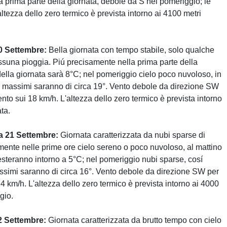
a prima parte della giornata, debole da S nel pomeriggio; le
ltezza dello zero termico è prevista intorno ai 4100 metri
0 Settembre:
Bella giornata con tempo stabile, solo qualche
ssuna pioggia. Piú precisamente nella prima parte della
ella giornata sarà 8°C; nel pomeriggio cielo poco nuvoloso, in
ra massimi saranno di circa 19°. Vento debole da direzione SW
ento sui 18 km/h. L'altezza dello zero termico è prevista intorno
ata.
a 21 Settembre:
Giornata caratterizzata da nubi sparse di
amente nelle prime ore cielo sereno o poco nuvoloso, al mattino
esteranno intorno a 5°C; nel pomeriggio nubi sparse, cosí
assimi saranno di circa 16°. Vento debole da direzione SW per
 24 km/h. L'altezza dello zero termico è prevista intorno ai 4000
gio.
2 Settembre:
Giornata caratterizzata da brutto tempo con cielo