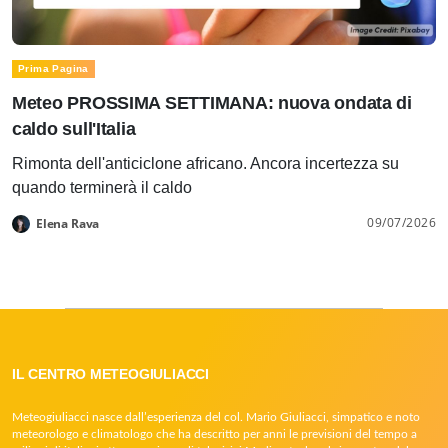
Prima Pagina
Meteo PROSSIMA SETTIMANA: nuova ondata di
caldo sull'Italia
Rimonta dell'anticiclone africano. Ancora incertezza su
quando terminerà il caldo
09/07/2026
Elena Rava
IL CENTRO METEOGIULIACCI
Meteogiuliacci nasce dall’esperienza del col. Mario Giuliacci, simpatico e noto
meteorologo e climatologo che ha descritto per anni le previsioni del tempo a