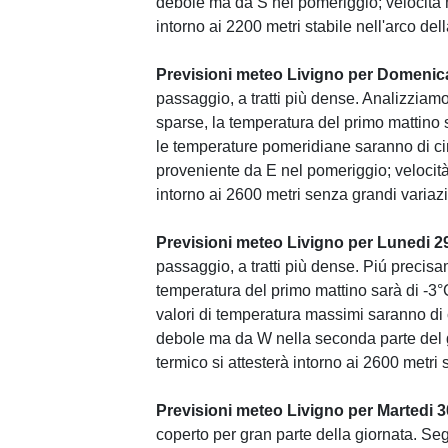
debole ma da S nel pomeriggio; velocità m
intorno ai 2200 metri stabile nell'arco dell
Previsioni meteo Livigno per Domenic
passaggio, a tratti più dense. Analizziamo
sparse, la temperatura del primo mattino 
le temperature pomeridiane saranno di c
proveniente da E nel pomeriggio; velocità
intorno ai 2600 metri senza grandi variaz
Previsioni meteo Livigno per Lunedi 2
passaggio, a tratti più dense. Piú precisa
temperatura del primo mattino sarà di -3°
valori di temperatura massimi saranno di 
debole ma da W nella seconda parte del g
termico si attesterà intorno ai 2600 metri s
Previsioni meteo Livigno per Martedi 
coperto per gran parte della giornata. Segu