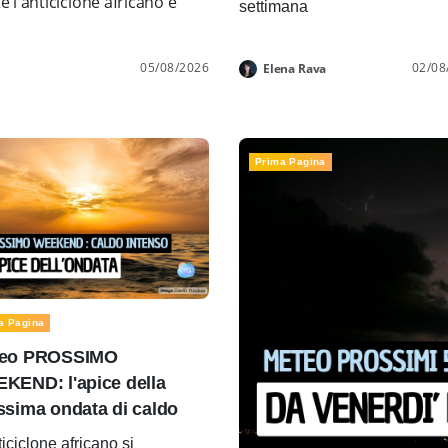
l'anticiclone africano e
settimana
05/08/2026
02/08
Elena Rava
Prima Pagina
a Pagina
eo PROSSIMO
KEND: l'apice della
ssima ondata di caldo
ticiclone africano si