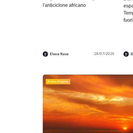
l'anticiclone africano
espa
Temp
fuor
28/07/2026
Elena Rava
E
Prima Pagina