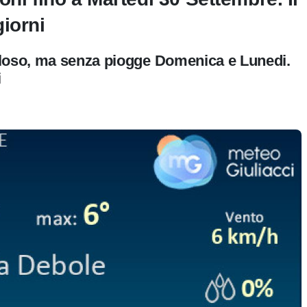
iorni
oloso, ma senza piogge Domenica e Lunedi.
i