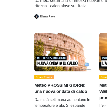
Da metà settimana si rinforza nuovamente 
ritorna il caldo afoso sull'Italia
Elena Rava
Prima Pagina
Prim
Meteo PROSSIMI GIORNI:
Met
una nuova ondata di caldo
WEE
pro
Da metà settimana aumentano le
temperature e afa. Si espande
L'an