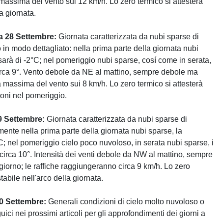
assima del vento sui 12 km/h. Lo zero termico si attesterà
a giornata.
a 28 Settembre:
Giornata caratterizzata da nubi sparse di
 in modo dettagliato: nella prima parte della giornata nubi
sarà di -2°C; nel pomeriggio nubi sparse, cosí come in serata,
irca 9°. Vento debole da NE al mattino, sempre debole ma
 massima del vento sui 8 km/h. Lo zero termico si attesterà
ioni nel pomeriggio.
9 Settembre:
Giornata caratterizzata da nubi sparse di
mente nella prima parte della giornata nubi sparse, la
C; nel pomeriggio cielo poco nuvoloso, in serata nubi sparse, i
circa 10°. Intensità dei venti debole da NW al mattino, sempre
iorno; le raffiche raggiungeranno circa 9 km/h. Lo zero
tabile nell'arco della giornata.
30 Settembre:
Generali condizioni di cielo molto nuvoloso o
ici nei prossimi articoli per gli approfondimenti dei giorni a