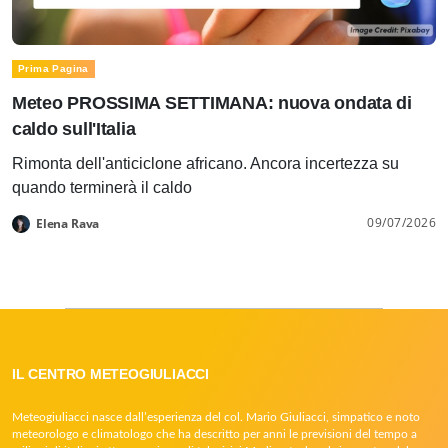
Prima Pagina
Meteo PROSSIMA SETTIMANA: nuova ondata di
caldo sull'Italia
Rimonta dell'anticiclone africano. Ancora incertezza su
quando terminerà il caldo
09/07/2026
Elena Rava
IL CENTRO METEOGIULIACCI
Meteogiuliacci nasce dall’esperienza del col. Mario Giuliacci, simpatico e noto
meteorologo e climatologo che ha descritto per anni le previsioni del tempo a