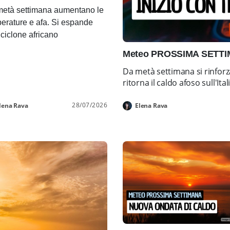
età settimana aumentano le
erature e afa. Si espande
ticiclone africano
Meteo PROSSIMA SETTIMA
Da metà settimana si rinforz
ritorna il caldo afoso sull'Ital
28/07/2026
lena Rava
Elena Rava