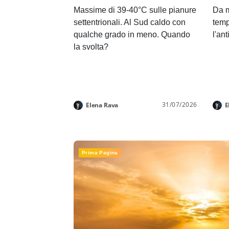
Massime di 39-40°C sulle pianure
Da m
settentrionali. Al Sud caldo con
temp
qualche grado in meno. Quando
l'an
la svolta?
31/07/2026
Elena Rava
E
Prima Pagina