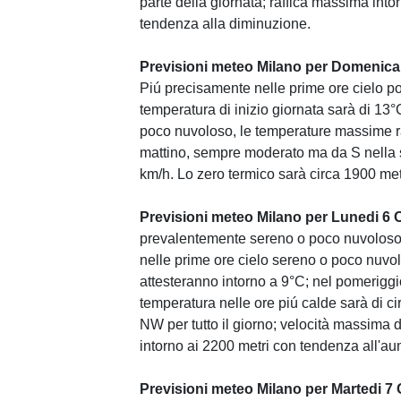
parte della giornata; raffica massima into
tendenza alla diminuzione.
Previsioni meteo Milano per Domenica 
Piú precisamente nelle prime ore cielo po
temperatura di inizio giornata sarà di 13
poco nuvoloso, le temperature massime ra
mattino, sempre moderato ma da S nella s
km/h. Lo zero termico sarà circa 1900 metr
Previsioni meteo Milano per Lunedi 6 
prevalentemente sereno o poco nuvoloso.
nelle prime ore cielo sereno o poco nuvol
attesteranno intorno a 9°C; nel pomeriggi
temperatura nelle ore piú calde sarà di c
NW per tutto il giorno; velocità massima d
intorno ai 2200 metri con tendenza all'a
Previsioni meteo Milano per Martedi 7 