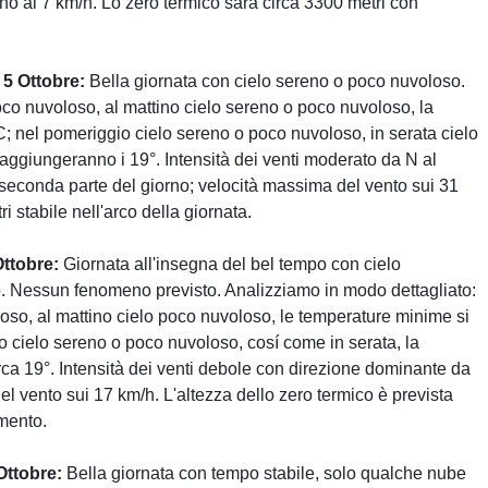
rno ai 7 km/h. Lo zero termico sarà circa 3300 metri con
5 Ottobre:
Bella giornata con cielo sereno o poco nuvoloso.
co nuvoloso, al mattino cielo sereno o poco nuvoloso, la
°C; nel pomeriggio cielo sereno o poco nuvoloso, in serata cielo
ggiungeranno i 19°. Intensità dei venti moderato da N al
econda parte del giorno; velocità massima del vento sui 31
i stabile nell'arco della giornata.
Ottobre:
Giornata all'insegna del bel tempo con cielo
 Nessun fenomeno previsto. Analizziamo in modo dettagliato:
oso, al mattino cielo poco nuvoloso, le temperature minime si
o cielo sereno o poco nuvoloso, cosí come in serata, la
irca 19°. Intensità dei venti debole con direzione dominante da
el vento sui 17 km/h. L'altezza dello zero termico è prevista
umento.
Ottobre:
Bella giornata con tempo stabile, solo qualche nube