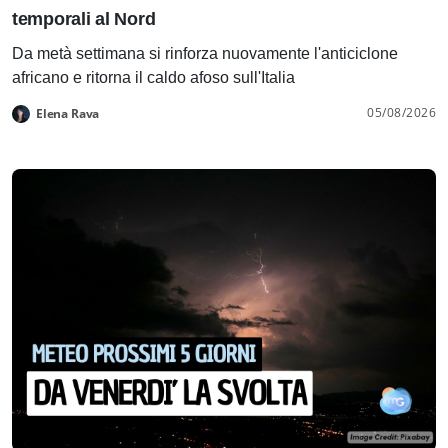
temporali al Nord
Da metà settimana si rinforza nuovamente l'anticiclone
africano e ritorna il caldo afoso sull'Italia
05/08/2026
Elena Rava