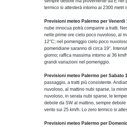
sempre debole ma proveniente da E nel po
termico si attesterà intorno ai 2300 metri
Previsioni meteo Palermo per Venerdi
nube innocua potrà comparire a tratti. N
nelle prime ore cielo poco nuvoloso, al m
12°C; nel pomeriggio cielo poco nuvoloso
pomeridiane saranno di circa 19°. Intensi
giorno; raffica massima intorno ai 36 km/h
grandi variazioni nel pomeriggio.
Previsioni meteo Palermo per Sabato 
passaggio, a tratti più consistente. Andia
nuvoloso, al mattino nubi sparse, la mini
nuvoloso, in serata nubi sparse, le tempe
debole da SW al mattino, sempre debole 
vento sui 25 km/h. Lo zero termico si attes
Previsioni meteo Palermo per Domeni