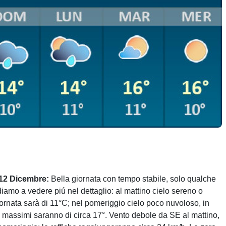
 12 Dicembre:
Bella giornata con tempo stabile, solo qualche
iamo a vedere piú nel dettaglio: al mattino cielo sereno o
iornata sarà di 11°C; nel pomeriggio cielo poco nuvoloso, in
ra massimi saranno di circa 17°. Vento debole da SE al mattino,