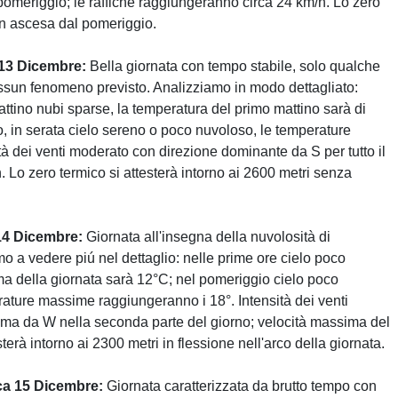
meriggio; le raffiche raggiungeranno circa 24 km/h. Lo zero
 in ascesa dal pomeriggio.
 13 Dicembre:
Bella giornata con tempo stabile, solo qualche
essun fenomeno previsto. Analizziamo in modo dettagliato:
attino nubi sparse, la temperatura del primo mattino sarà di
, in serata cielo sereno o poco nuvoloso, le temperature
tà dei venti moderato con direzione dominante da S per tutto il
. Lo zero termico si attesterà intorno ai 2600 metri senza
14 Dicembre:
Giornata all'insegna della nuvolosità di
mo a vedere piú nel dettaglio: nelle prime ore cielo poco
ma della giornata sarà 12°C; nel pomeriggio cielo poco
rature massime raggiungeranno i 18°. Intensità dei venti
ma da W nella seconda parte del giorno; velocità massima del
terà intorno ai 2300 metri in flessione nell'arco della giornata.
ca 15 Dicembre:
Giornata caratterizzata da brutto tempo con