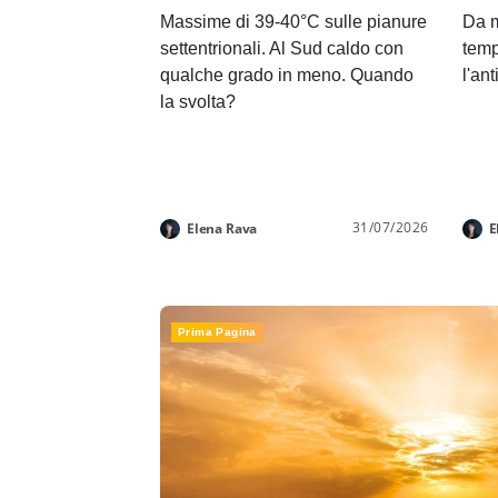
Massime di 39-40°C sulle pianure
Da m
settentrionali. Al Sud caldo con
temp
qualche grado in meno. Quando
l'an
la svolta?
31/07/2026
Elena Rava
E
Prima Pagina