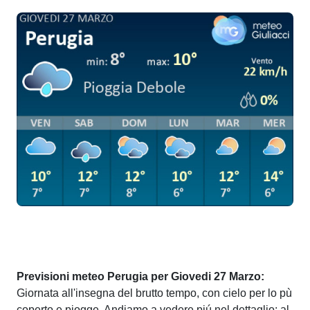
Previsioni meteo Perugia per Giovedi 27 Marzo:
Giornata all'insegna del brutto tempo, con cielo per lo pù
coperto e piogge. Andiamo a vedere piú nel dettaglio: al