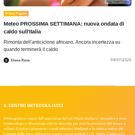
Prima Pagina
Meteo PROSSIMA SETTIMANA: nuova ondata di
caldo sull'Italia
Rimonta dell'anticiclone africano. Ancora incertezza su
quando terminerà il caldo
09/07/2026
Elena Rava
IL CENTRO METEOGIULIACCI
Meteogiuliacci nasce dall’esperienza del col. Mario Giuliacci, simpatico e noto
meteorologo e climatologo che ha descritto per anni le previsioni del tempo a
milioni di italiani attraverso i canali televisivi Mediaset e la rubrica meteo del
Corriere della Sera. Attraverso questo nuovo portale il col. Mario Giuliacci ha