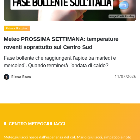
Prima Pagina
Meteo PROSSIMA SETTIMANA: temperature
roventi soprattutto sul Centro Sud
Fase bollente che raggiungerà l'apice tra martedì e
mercoledì. Quando terminerà l'ondata di caldo?
11/07/2026
Elena Rava
IL CENTRO METEOGIULIACCI
Meteogiuliacci nasce dall’esperienza del col. Mario Giuliacci, simpatico e noto