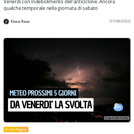
Venerdì con indebolimento dell'anticiclone. Ancora
qualche temporale nella giornata di sabato
07/08/2026
Elena Rava
Prima Pagina