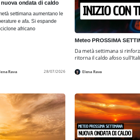
 nuova ondata di caldo
età settimana aumentano le
erature e afa. Si espande
ticiclone africano
Meteo PROSSIMA SETTIMA
Da metà settimana si rinforz
ritorna il caldo afoso sull'Ital
28/07/2026
lena Rava
Elena Rava