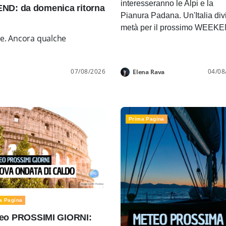
interesseranno le Alpi e la
D: da domenica ritorna
Pianura Padana. Un'Italia div
metà per il prossimo WEEK
ne. Ancora qualche
07/08/2026
04/08
Elena Rava
Prima Pagina
a Pagina
eo PROSSIMI GIORNI: