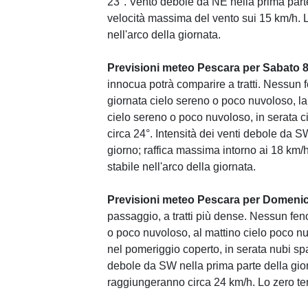
23°. Vento debole da NE nella prima part
velocità massima del vento sui 15 km/h. Lo
nell'arco della giornata.
Previsioni meteo Pescara per Sabato 
innocua potrà comparire a tratti. Nessun 
giornata cielo sereno o poco nuvoloso, la
cielo sereno o poco nuvoloso, in serata c
circa 24°. Intensità dei venti debole da
giorno; raffica massima intorno ai 18 km/h
stabile nell'arco della giornata.
Previsioni meteo Pescara per Domenic
passaggio, a tratti più dense. Nessun fe
o poco nuvoloso, al mattino cielo poco nu
nel pomeriggio coperto, in serata nubi spa
debole da SW nella prima parte della gior
raggiungeranno circa 24 km/h. Lo zero term