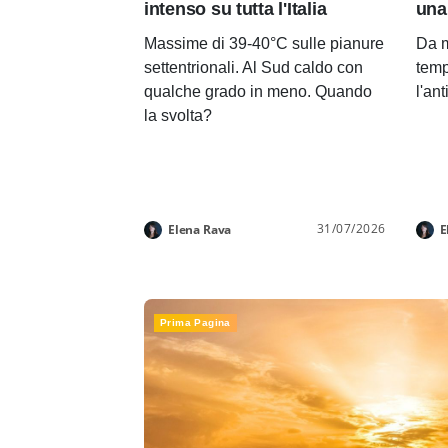
intenso su tutta l'Italia
una
Massime di 39-40°C sulle pianure
Da m
settentrionali. Al Sud caldo con
temp
qualche grado in meno. Quando
l'an
la svolta?
31/07/2026
Elena Rava
E
Prima Pagina