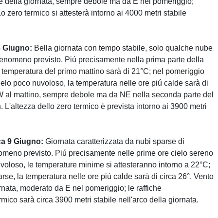
e della giornata, sempre debole ma da E nel pomeriggio;
 zero termico si attesterà intorno ai 4000 metri stabile
8 Giugno:
Bella giornata con tempo stabile, solo qualche nube
fenomeno previsto. Piú precisamente nella prima parte della
 temperatura del primo mattino sarà di 21°C; nel pomeriggio
ielo poco nuvoloso, la temperatura nelle ore piú calde sarà di
 SW al mattino, sempre debole ma da NE nella seconda parte del
. L'altezza dello zero termico è prevista intorno ai 3900 metri
a 9 Giugno:
Giornata caratterizzata da nubi sparse di
nomeno previsto. Piú precisamente nelle prime ore cielo sereno
voloso, le temperature minime si attesteranno intorno a 22°C;
rse, la temperatura nelle ore piú calde sarà di circa 26°. Vento
nata, moderato da E nel pomeriggio; le raffiche
ico sarà circa 3900 metri stabile nell'arco della giornata.