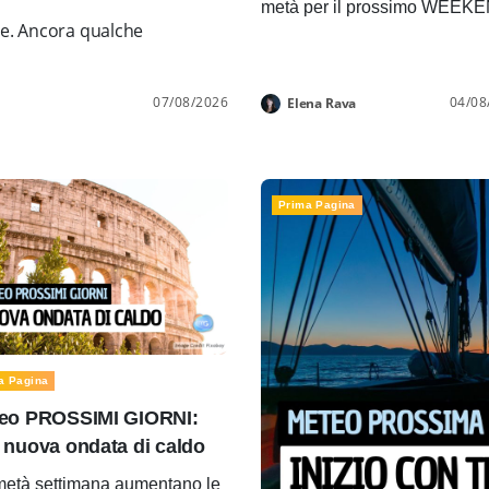
metà per il prossimo WEEK
ne. Ancora qualche
07/08/2026
04/08
Elena Rava
Prima Pagina
a Pagina
eo PROSSIMI GIORNI:
 nuova ondata di caldo
età settimana aumentano le