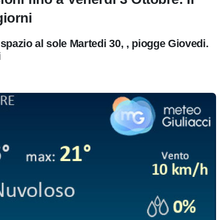
iorni
pazio al sole Martedi 30, , piogge Giovedi.
i