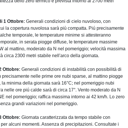
ltezza dello zero termico è prevista intorno ai 2700 metri
i 1 Ottobre:
Generali condizioni di cielo nuvoloso, con
cui la copertura nuvolosa sarà più compatta. Piú precisamente
ualche temporale, le temperature minime si attesteranno
emporale, in serata piogge diffuse, le temperature massime
W al mattino, moderato da N nel pomeriggio; velocità massima
à circa 2300 metri stabile nell'arco della giornata.
2 Ottobre:
Generali condizioni di instabilità con possibilità di
Piú precisamente nelle prime ore nubi sparse, al mattino piogge
te, la minima della giornata sarà 16°C; nel pomeriggio nubi
ra nelle ore piú calde sarà di circa 17°. Vento moderato da N
 NE nel pomeriggio; raffica massima intorno ai 42 km/h. Lo zero
 senza grandi variazioni nel pomeriggio.
3 Ottobre:
Giornata caratterizzata da tempo stabile con
 per alcuni momenti. Assenza di precipitazioni. Consultate i