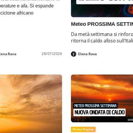
erature e afa. Si espande
ticiclone africano
Meteo PROSSIMA SETTIMA
Da metà settimana si rinforz
ritorna il caldo afoso sull'Ital
28/07/2026
lena Rava
Elena Rava
Prima Pagina