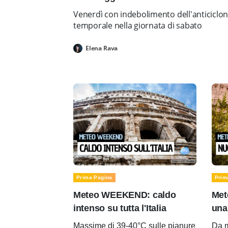
Venerdì con indebolimento dell'anticiclo
temporale nella giornata di sabato
Elena Rava
Prima Pagina
Prim
Meteo WEEKEND: caldo
Met
intenso su tutta l'Italia
una
Massime di 39-40°C sulle pianure
Da m