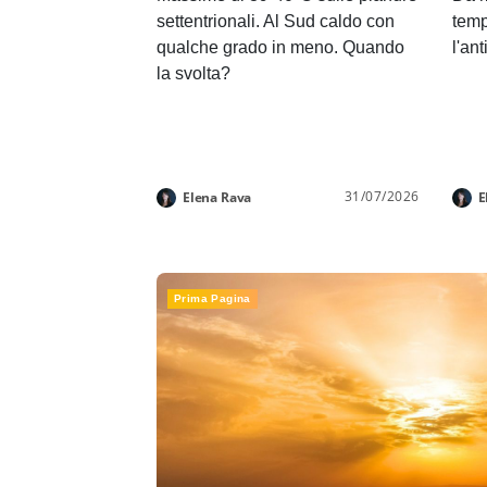
settentrionali. Al Sud caldo con
temp
qualche grado in meno. Quando
l'an
la svolta?
31/07/2026
Elena Rava
E
Prima Pagina