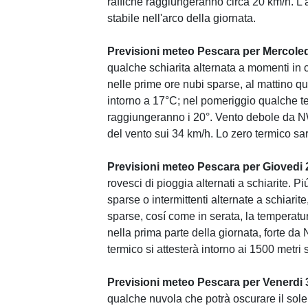
raffiche raggiungeranno circa 20 km/h. L'a
stabile nell'arco della giornata.
Previsioni meteo Pescara per Mercoled
qualche schiarita alternata a momenti in 
nelle prime ore nubi sparse, al mattino q
intorno a 17°C; nel pomeriggio qualche t
raggiungeranno i 20°. Vento debole da N
del vento sui 34 km/h. Lo zero termico sar
Previsioni meteo Pescara per Giovedi 
rovesci di pioggia alternati a schiarite. 
sparse o intermittenti alternate a schiari
sparse, cosí come in serata, la temperatu
nella prima parte della giornata, forte da
termico si attesterà intorno ai 1500 metri
Previsioni meteo Pescara per Venerdi 
qualche nuvola che potrà oscurare il sole