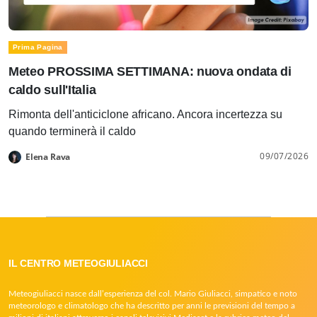
Prima Pagina
Meteo PROSSIMA SETTIMANA: nuova ondata di
caldo sull'Italia
Rimonta dell'anticiclone africano. Ancora incertezza su
quando terminerà il caldo
09/07/2026
Elena Rava
IL CENTRO METEOGIULIACCI
Meteogiuliacci nasce dall’esperienza del col. Mario Giuliacci, simpatico e noto
meteorologo e climatologo che ha descritto per anni le previsioni del tempo a