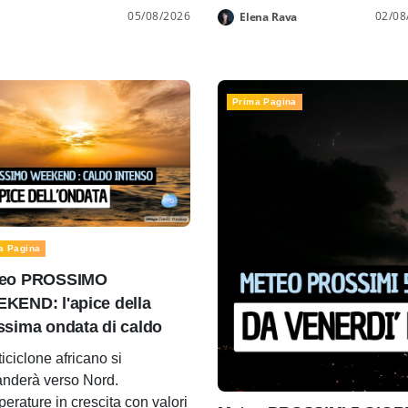
05/08/2026
02/08
Elena Rava
Prima Pagina
a Pagina
eo PROSSIMO
KEND: l'apice della
ssima ondata di caldo
ticiclone africano si
nderà verso Nord.
erature in crescita con valori