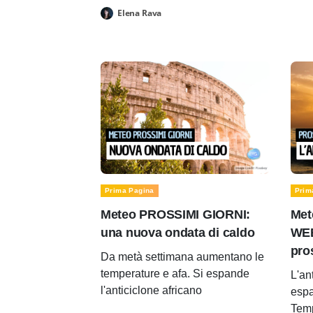
Elena Rava
Prima Pagina
Prim
Meteo PROSSIMI GIORNI:
Met
una nuova ondata di caldo
WEE
pro
Da metà settimana aumentano le
temperature e afa. Si espande
L'an
l'anticiclone africano
espa
Temp