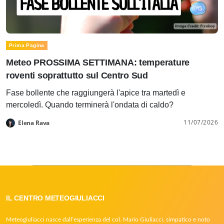
Prima Pagina
Meteo PROSSIMA SETTIMANA: temperature
roventi soprattutto sul Centro Sud
Fase bollente che raggiungerà l'apice tra martedì e
mercoledì. Quando terminerà l'ondata di caldo?
11/07/2026
Elena Rava
IL CENTRO METEOGIULIACCI
Meteogiuliacci nasce dall’esperienza del col. Mario Giuliacci, simpatico e noto