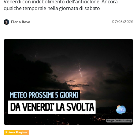
Venerdì con indebolimento dell'anticiclone. Ancora
qualche temporale nella giornata di sabato
07/08/2026
Elena Rava
Prima Pagina