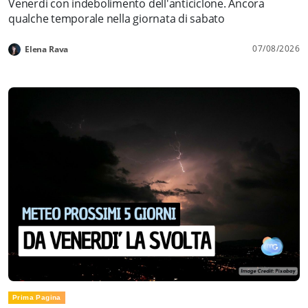
Venerdì con indebolimento dell'anticiclone. Ancora
qualche temporale nella giornata di sabato
07/08/2026
Elena Rava
Prima Pagina