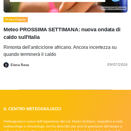
Prima Pagina
Meteo PROSSIMA SETTIMANA: nuova ondata di
caldo sull'Italia
Rimonta dell'anticiclone africano. Ancora incertezza su
quando terminerà il caldo
09/07/2026
Elena Rava
IL CENTRO METEOGIULIACCI
Meteogiuliacci nasce dall’esperienza del col. Mario Giuliacci, simpatico e noto
meteorologo e climatologo che ha descritto per anni le previsioni del tempo a