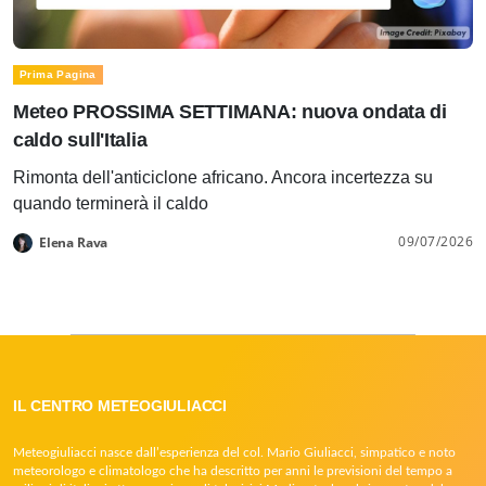
Prima Pagina
Meteo PROSSIMA SETTIMANA: nuova ondata di
caldo sull'Italia
Rimonta dell'anticiclone africano. Ancora incertezza su
quando terminerà il caldo
09/07/2026
Elena Rava
IL CENTRO METEOGIULIACCI
Meteogiuliacci nasce dall’esperienza del col. Mario Giuliacci, simpatico e noto
meteorologo e climatologo che ha descritto per anni le previsioni del tempo a