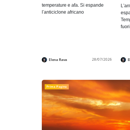
temperature e afa. Si espande
L'an
l'anticiclone africano
espa
Temp
fuor
28/07/2026
Elena Rava
E
Prima Pagina