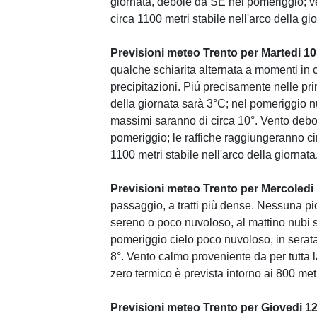
giornata, debole da SE nel pomeriggio; v
circa 1100 metri stabile nell'arco della gi
Previsioni meteo Trento per Martedi 1
qualche schiarita alternata a momenti in 
precipitazioni. Piú precisamente nelle pr
della giornata sarà 3°C; nel pomeriggio nu
massimi saranno di circa 10°. Vento deb
pomeriggio; le raffiche raggiungeranno cir
1100 metri stabile nell'arco della giornata
Previsioni meteo Trento per Mercoledi
passaggio, a tratti più dense. Nessuna pi
sereno o poco nuvoloso, al mattino nubi sp
pomeriggio cielo poco nuvoloso, in serata
8°. Vento calmo proveniente da per tutta l
zero termico è prevista intorno ai 800 metr
Previsioni meteo Trento per Giovedi 1