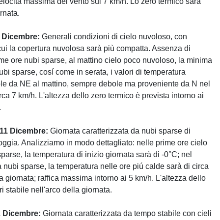
elocità massima del vento sui 7 km/h. Lo zero termico sarà
ornata.
0 Dicembre:
Generali condizioni di cielo nuvoloso, con
cui la copertura nuvolosa sarà più compatta. Assenza di
ime ore nubi sparse, al mattino cielo poco nuvoloso, la minima
bi sparse, cosí come in serata, i valori di temperatura
ole da NE al mattino, sempre debole ma proveniente da N nel
ca 7 km/h. L'altezza dello zero termico è prevista intorno ai
.
 11 Dicembre:
Giornata caratterizzata da nubi sparse di
oggia. Analizziamo in modo dettagliato: nelle prime ore cielo
arse, la temperatura di inizio giornata sarà di -0°C; nel
 nubi sparse, la temperatura nelle ore piú calde sarà di circa
a giornata; raffica massima intorno ai 5 km/h. L'altezza dello
i stabile nell'arco della giornata.
2 Dicembre:
Giornata caratterizzata da tempo stabile con cieli