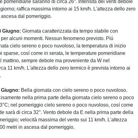
e pomeridiane saranno di circa 26°. Intensità dei venti debole
giorno; raffica massima intorno ai 15 km/h. L'altezza dello zero
in ascesa dal pomeriggio.
8 Giugno:
Giornata caratterizzata da tempo stabile con
e per alcuni momenti. Nessun fenomeno previsto. Piú
nata cielo sereno o poco nuvoloso, la temperatura di inizio
bi sparse, cosí come in serata, le temperature pomeridiane
al mattino, sempre debole ma proveniente da W nel
ca 11 km/h. L'altezza dello zero termico è prevista intorno ai
.
9 Giugno:
Bella giornata con cielo sereno o poco nuvoloso.
cisamente nella prima parte della giornata cielo sereno o poco
23°C; nel pomeriggio cielo sereno o poco nuvoloso, cosí come
lde sarà di circa 32°. Vento debole da E nella prima parte della
riggio; velocità massima del vento sui 11 km/h. L'altezza
300 metri in ascesa dal pomeriggio.