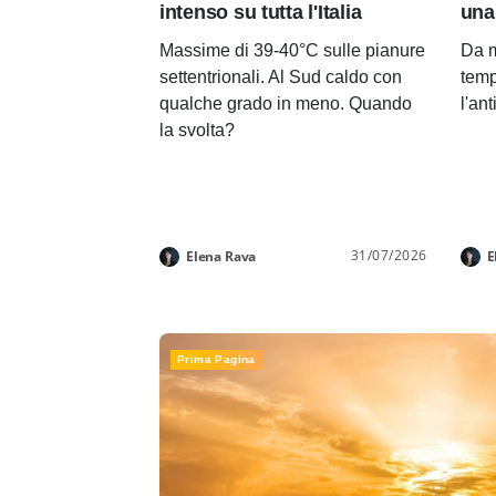
intenso su tutta l'Italia
una
Massime di 39-40°C sulle pianure
Da m
settentrionali. Al Sud caldo con
temp
qualche grado in meno. Quando
l'an
la svolta?
31/07/2026
Elena Rava
E
Prima Pagina