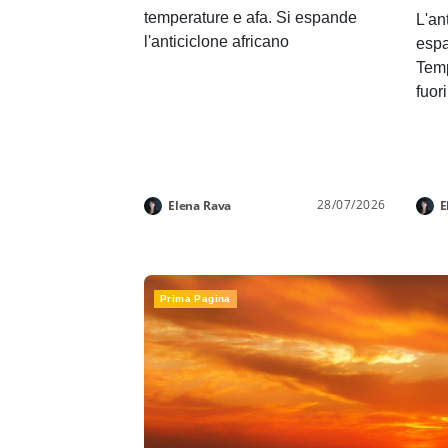
temperature e afa. Si espande
L'an
l'anticiclone africano
espa
Temp
fuor
28/07/2026
Elena Rava
E
Prima Pagina