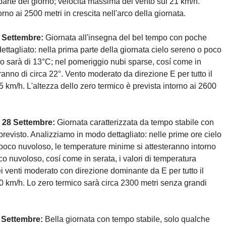
rte del giorno; velocità massima del vento sui 21 km/h.
orno ai 2500 metri in crescita nell'arco della giornata.
7 Settembre:
Giornata all'insegna del bel tempo con poche
ttagliato: nella prima parte della giornata cielo sereno o poco
no sarà di 13°C; nel pomeriggio nubi sparse, cosí come in
ranno di circa 22°. Vento moderato da direzione E per tutto il
5 km/h. L'altezza dello zero termico è prevista intorno ai 2600
 28 Settembre:
Giornata caratterizzata da tempo stabile con
previsto. Analizziamo in modo dettagliato: nelle prime ore cielo
 poco nuvoloso, le temperature minime si attesteranno intorno
o nuvoloso, cosí come in serata, i valori di temperatura
ei venti moderato con direzione dominante da E per tutto il
30 km/h. Lo zero termico sarà circa 2300 metri senza grandi
9 Settembre:
Bella giornata con tempo stabile, solo qualche