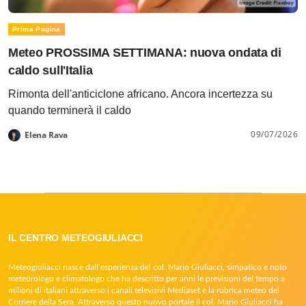
Prima Pagina
Meteo PROSSIMA SETTIMANA: nuova ondata di
caldo sull'Italia
Rimonta dell'anticiclone africano. Ancora incertezza su
quando terminerà il caldo
09/07/2026
Elena Rava
IL CENTRO METEOGIULIACCI
Meteogiuliacci nasce dall’esperienza del col. Mario Giuliacci, simpatico e noto
meteorologo e climatologo che ha descritto per anni le previsioni del tempo a
milioni di italiani attraverso i canali televisivi Mediaset e la rubrica meteo del
Corriere della Sera. Attraverso questo nuovo portale il col. Mario Giuliacci ha