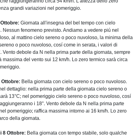
fiche raggiungeranno circa 54 km/h. L'altezza dello zero
senza grandi variazioni nel pomeriggio.
 Ottobre:
Giornata all'insegna del bel tempo con cielo
. Nessun fenomeno previsto. Andiamo a vedere piú nel
oloso, al mattino cielo sereno o poco nuvoloso, la minima della
sereno o poco nuvoloso, cosí come in serata, i valori di
. Vento debole da N nella prima parte della giornata, sempre
 massima del vento sui 12 km/h. Lo zero termico sarà circa
omeriggio.
 Ottobre:
Bella giornata con cielo sereno o poco nuvoloso.
 dettaglio: nella prima parte della giornata cielo sereno o
sarà 13°C; nel pomeriggio cielo sereno o poco nuvoloso, cosí
aggiungeranno i 18°. Vento debole da N nella prima parte
el pomeriggio; raffica massima intorno ai 16 km/h. Lo zero
arco della giornata.
 8 Ottobre:
Bella giornata con tempo stabile, solo qualche