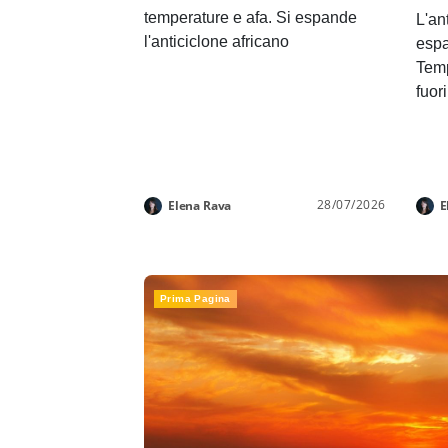
temperature e afa. Si espande
L'an
l'anticiclone africano
espa
Temp
fuor
28/07/2026
Elena Rava
E
Prima Pagina