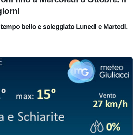
iorni
empo bello e soleggiato Lunedi e Martedi.
i