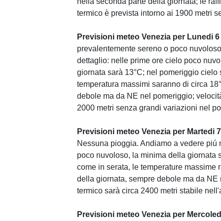
nella seconda parte della giornata; le raf
termico è prevista intorno ai 1900 metri 
Previsioni meteo Venezia per Lunedi 6
prevalentemente sereno o poco nuvoloso
dettaglio: nelle prime ore cielo poco nuv
giornata sarà 13°C; nel pomeriggio cielo 
temperatura massimi saranno di circa 18°
debole ma da NE nel pomeriggio; velocità
2000 metri senza grandi variazioni nel p
Previsioni meteo Venezia per Martedi 7
Nessuna pioggia. Andiamo a vedere piú nel
poco nuvoloso, la minima della giornata 
come in serata, le temperature massime r
della giornata, sempre debole ma da NE n
termico sarà circa 2400 metri stabile nell'
Previsioni meteo Venezia per Mercoledi