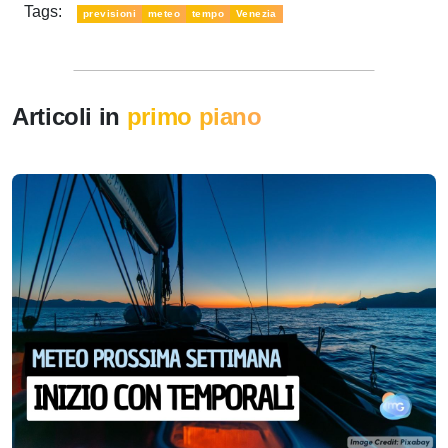
Tags:
previsioni
meteo
tempo
Venezia
Articoli in
primo piano