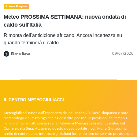
Prima Pagina
Meteo PROSSIMA SETTIMANA: nuova ondata di
caldo sull'Italia
Rimonta dell'anticiclone africano. Ancora incertezza su
quando terminerà il caldo
09/07/2026
Elena Rava
IL CENTRO METEOGIULIACCI
Meteogiuliacci nasce dall’esperienza del col. Mario Giuliacci, simpatico e noto
meteorologo e climatologo che ha descritto per anni le previsioni del tempo a
milioni di italiani attraverso i canali televisivi Mediaset e la rubrica meteo del
Corriere della Sera. Attraverso questo nuovo portale il col. Mario Giuliacci ha
scelto di continuare a informare gli italiani fornendo loro un servizio previsionale