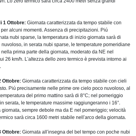
m/h. Lo zero termico sarà circa 2400 metri senza grandi
i 1 Ottobre:
Giornata caratterizzata da tempo stabile con
 per alcuni momenti. Assenza di precipitazioni. Piú
ata nubi sparse, la temperatura di inizio giornata sarà di
 nuvoloso, in serata nubi sparse, le temperature pomeridiane
 nella prima parte della giornata, moderato da NE nel
 26 km/h. L'altezza dello zero termico è prevista intorno ai
.
 Ottobre:
Giornata caratterizzata da tempo stabile con cieli
sto. Piú precisamente nelle prime ore cielo poco nuvoloso, al
temperatura del primo mattino sarà di 8°C; nel pomeriggio
in serata, le temperature massime raggiungeranno i 16°.
a giornata, sempre debole ma da E nel pomeriggio; velocità
mico sarà circa 1600 metri stabile nell'arco della giornata.
 Ottobre:
Giornata all'insegna del bel tempo con poche nubi