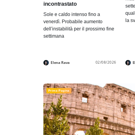
incontrastato
sett
qual
Sole e caldo intenso fino a
la s
venerdì. Probabile aumento
dell'instabilità per il prossimo fine
settimana
02/08/2026
Elena Rava
E
Prima Pagina