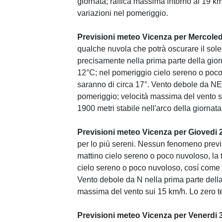
giornata; raffica massima intorno ai 19 k
variazioni nel pomeriggio.
Previsioni meteo Vicenza per Mercoled
qualche nuvola che potrà oscurare il sole
precisamente nella prima parte della giorn
12°C; nel pomeriggio cielo sereno o poco
saranno di circa 17°. Vento debole da NE
pomeriggio; velocità massima del vento sui
1900 metri stabile nell'arco della giornata
Previsioni meteo Vicenza per Giovedi 2
per lo più sereni. Nessun fenomeno previ
mattino cielo sereno o poco nuvoloso, la 
cielo sereno o poco nuvoloso, cosí come 
Vento debole da N nella prima parte dell
massima del vento sui 15 km/h. Lo zero ter
Previsioni meteo Vicenza per Venerdi 3