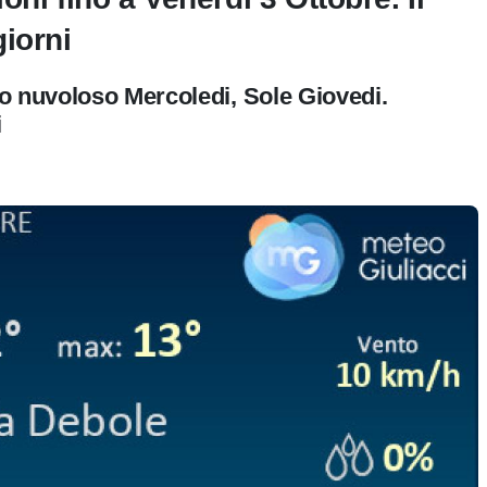
iorni
o nuvoloso Mercoledi, Sole Giovedi.
i