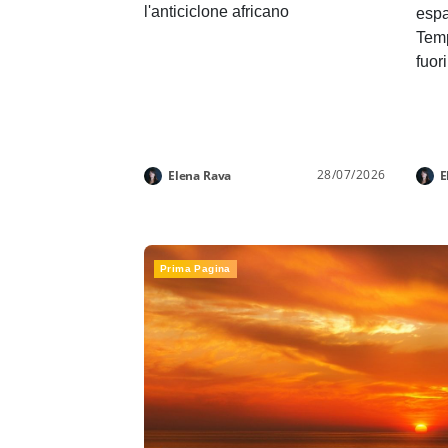
l'anticiclone africano
espa
Temp
fuor
28/07/2026
Elena Rava
E
Prima Pagina