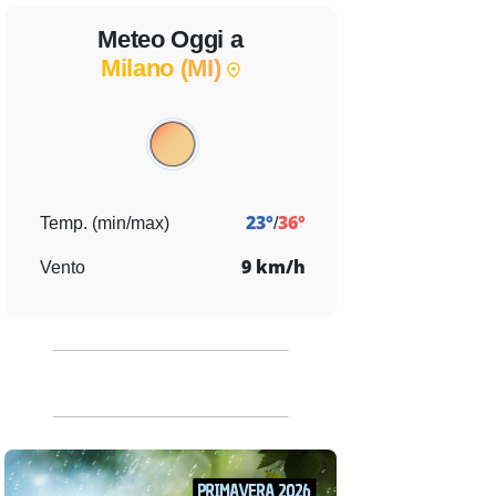
Meteo Oggi a
Milano (MI)
dì 14
Sabato 15
Domenica 16
Lunedì 17
Martedì 18
Mercoledì 19
23°
36°
Temp. (min/max)
/
9 km/h
Vento