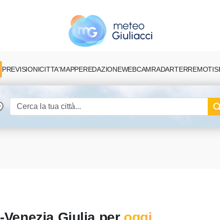
PREVISIONI
CITTA'
MAPPE
REDAZIONE
TERREMOTI
S
WEBCAM
RADAR
i-Venezia Giulia per
oggi