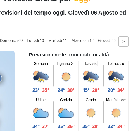
previsioni del tempo oggi, Giovedì 06 Agosto ed
Domenica 09
Lunedì 10
Martedì 11
Mercoledì 12
Giovedì 13
Vener
>
Previsioni nelle principali località
Gemona
Lignano S.
Tarvisio
Tolmezzo
23°
35°
24°
30°
15°
29°
20°
34°
Udine
Gorizia
Grado
Monfalcone
24°
37°
25°
36°
25°
28°
22°
34°