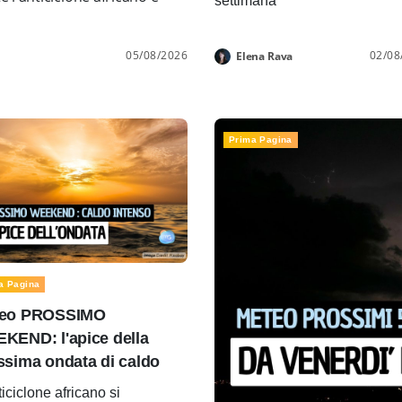
settimana
05/08/2026
02/08
Elena Rava
Prima Pagina
a Pagina
eo PROSSIMO
KEND: l'apice della
ssima ondata di caldo
ticiclone africano si