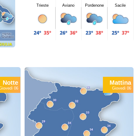
Trieste
Aviano
Pordenone
Sacile
24°
35°
26°
36°
23°
38°
25°
37°
Notte
Mattina
Giovedì 06
Giovedì 06