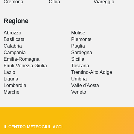
Cremona
Olbia
Viareggio
Regione
Abruzzo
Molise
Basilicata
Piemonte
Calabria
Puglia
Campania
Sardegna
Emilia-Romagna
Sicilia
Friuli-Venezia Giulia
Toscana
Lazio
Trentino-Alto Adige
Liguria
Umbria
Lombardia
Valle d'Aosta
Marche
Veneto
IL CENTRO METEOGIULIACCI