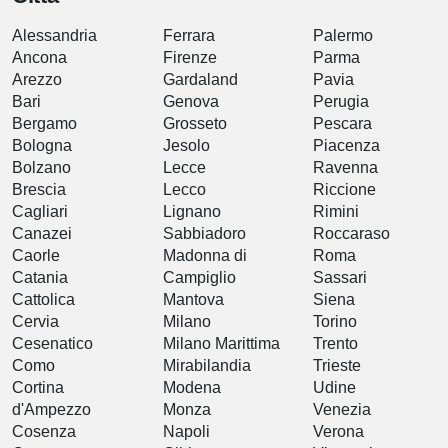
Alessandria
Ferrara
Palermo
Ancona
Firenze
Parma
Arezzo
Gardaland
Pavia
Bari
Genova
Perugia
Bergamo
Grosseto
Pescara
Bologna
Jesolo
Piacenza
Bolzano
Lecce
Ravenna
Brescia
Lecco
Riccione
Cagliari
Lignano
Rimini
Canazei
Sabbiadoro
Roccaraso
Caorle
Madonna di
Roma
Catania
Campiglio
Sassari
Cattolica
Mantova
Siena
Cervia
Milano
Torino
Cesenatico
Milano Marittima
Trento
Como
Mirabilandia
Trieste
Cortina
Modena
Udine
d'Ampezzo
Monza
Venezia
Cosenza
Napoli
Verona