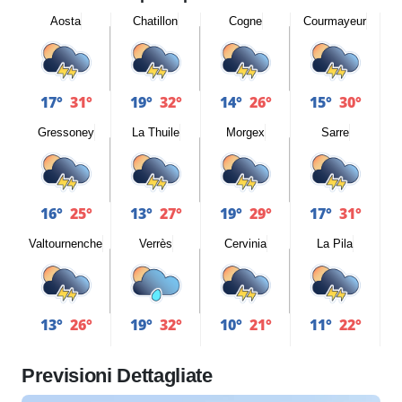
Aosta
Chatillon
Cogne
Courmayeur
17°
31°
19°
32°
14°
26°
15°
30°
Gressoney
La Thuile
Morgex
Sarre
16°
25°
13°
27°
19°
29°
17°
31°
Valtournenche
Verrès
Cervinia
La Pila
13°
26°
19°
32°
10°
21°
11°
22°
Previsioni Dettagliate