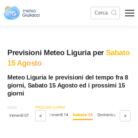
Previsioni Meteo Liguria per
Sabato
15 Agosto
Meteo Liguria le previsioni del tempo fra 8
giorni, Sabato 15 Agosto ed i prossimi 15
giorni
OGGI
PROSSIMI GIORNI
ercoledì 12
Giovedì 13
Venerdì 14
Sabato 15
Domenica 16
Lunedì
Venerdì 07
<
>