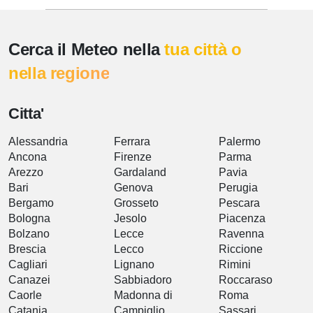
Cerca il Meteo nella
tua città o
nella regione
Citta'
Alessandria
Ferrara
Palermo
Ancona
Firenze
Parma
Arezzo
Gardaland
Pavia
Bari
Genova
Perugia
Bergamo
Grosseto
Pescara
Bologna
Jesolo
Piacenza
Bolzano
Lecce
Ravenna
Brescia
Lecco
Riccione
Cagliari
Lignano
Rimini
Canazei
Sabbiadoro
Roccaraso
Caorle
Madonna di
Roma
Catania
Campiglio
Sassari