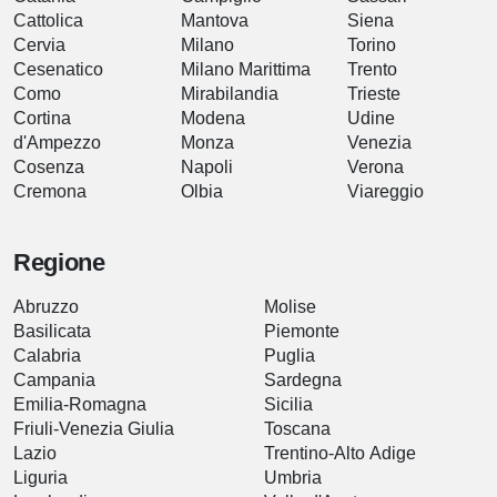
Cattolica
Mantova
Siena
Cervia
Milano
Torino
Cesenatico
Milano Marittima
Trento
Como
Mirabilandia
Trieste
Cortina
Modena
Udine
d'Ampezzo
Monza
Venezia
Cosenza
Napoli
Verona
Cremona
Olbia
Viareggio
Regione
Abruzzo
Molise
Basilicata
Piemonte
Calabria
Puglia
Campania
Sardegna
Emilia-Romagna
Sicilia
Friuli-Venezia Giulia
Toscana
Lazio
Trentino-Alto Adige
Liguria
Umbria