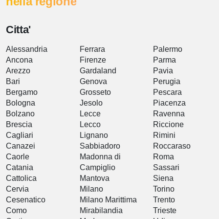
nella regione
Citta'
Alessandria
Ferrara
Palermo
Ancona
Firenze
Parma
Arezzo
Gardaland
Pavia
Bari
Genova
Perugia
Bergamo
Grosseto
Pescara
Bologna
Jesolo
Piacenza
Bolzano
Lecce
Ravenna
Brescia
Lecco
Riccione
Cagliari
Lignano
Rimini
Canazei
Sabbiadoro
Roccaraso
Caorle
Madonna di
Roma
Catania
Campiglio
Sassari
Cattolica
Mantova
Siena
Cervia
Milano
Torino
Cesenatico
Milano Marittima
Trento
Como
Mirabilandia
Trieste