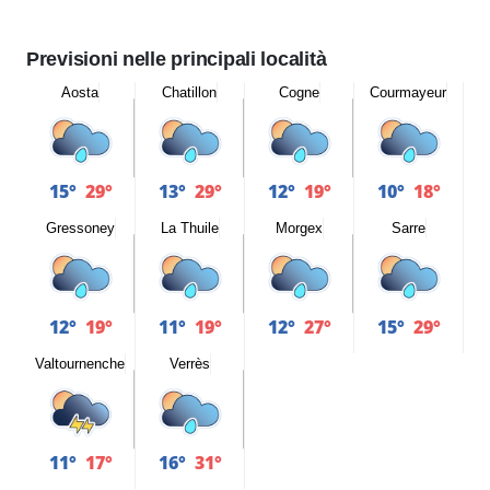
Previsioni nelle principali località
Aosta
Chatillon
Cogne
Courmayeur
15°
29°
13°
29°
12°
19°
10°
18°
Gressoney
La Thuile
Morgex
Sarre
12°
19°
11°
19°
12°
27°
15°
29°
Valtournenche
Verrès
11°
17°
16°
31°