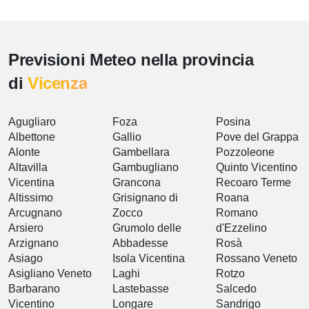
Previsioni Meteo nella provincia
di
Vicenza
Agugliaro
Foza
Posina
Albettone
Gallio
Pove del Grappa
Alonte
Gambellara
Pozzoleone
Altavilla
Gambugliano
Quinto Vicentino
Vicentina
Grancona
Recoaro Terme
Altissimo
Grisignano di
Roana
Arcugnano
Zocco
Romano
Arsiero
Grumolo delle
d'Ezzelino
Arzignano
Abbadesse
Rosà
Asiago
Isola Vicentina
Rossano Veneto
Asigliano Veneto
Laghi
Rotzo
Barbarano
Lastebasse
Salcedo
Vicentino
Longare
Sandrigo