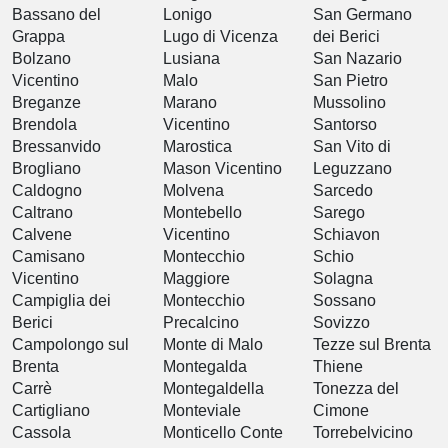
Bassano del
Lonigo
San Germano
Grappa
Lugo di Vicenza
dei Berici
Bolzano
Lusiana
San Nazario
Vicentino
Malo
San Pietro
Breganze
Marano
Mussolino
Brendola
Vicentino
Santorso
Bressanvido
Marostica
San Vito di
Brogliano
Mason Vicentino
Leguzzano
Caldogno
Molvena
Sarcedo
Caltrano
Montebello
Sarego
Calvene
Vicentino
Schiavon
Camisano
Montecchio
Schio
Vicentino
Maggiore
Solagna
Campiglia dei
Montecchio
Sossano
Berici
Precalcino
Sovizzo
Campolongo sul
Monte di Malo
Tezze sul Brenta
Brenta
Montegalda
Thiene
Carrè
Montegaldella
Tonezza del
Cartigliano
Monteviale
Cimone
Cassola
Monticello Conte
Torrebelvicino