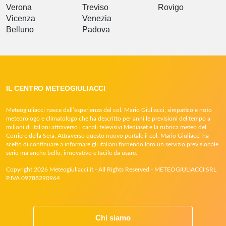
Verona
Treviso
Rovigo
Vicenza
Venezia
Belluno
Padova
IL CENTRO METEOGIULIACCI
Meteogiuliacci nasce dall’esperienza del col. Mario Giuliacci, simpatico e noto
meteorologo e climatologo che ha descritto per anni le previsioni del tempo a
milioni di italiani attraverso i canali televisivi Mediaset e la rubrica meteo del
Corriere della Sera. Attraverso questo nuovo portale il col. Mario Giuliacci ha
scelto di continuare a informare gli italiani fornendo loro un servizio previsionale
serio ma anche bello, innovativo e facile da usare.
Copyright 2026 Meteogiuliacci.it - All Rights Reserved - METEOGIULIACCI SRL
P.IVA 09788290964
Chi siamo