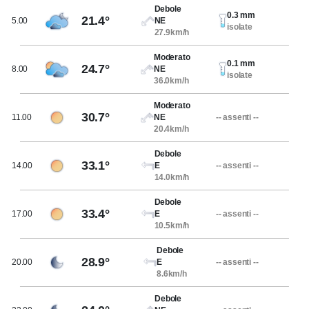
Debole
0.3 mm
21.4°
5.00
NE
isolate
27.9km/h
Moderato
0.1 mm
24.7°
8.00
NE
isolate
36.0km/h
Moderato
30.7°
11.00
NE
-- assenti --
20.4km/h
Debole
33.1°
14.00
E
-- assenti --
14.0km/h
Debole
33.4°
17.00
E
-- assenti --
10.5km/h
Debole
28.9°
20.00
E
-- assenti --
8.6km/h
Debole