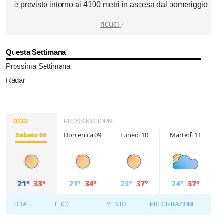
è previsto intorno ai 4100 metri in ascesa dal pomeriggio
riduci
Questa Settimana
Prossima Settimana
Radar
OGGI
PROSSIMI GIORNI
Sabato 08
Domenica 09
Lunedì 10
Martedì 11
21°
33°
21°
34°
23°
37°
24°
37°
ORA
T° (C)
VENTO
PRECIPITAZIONI