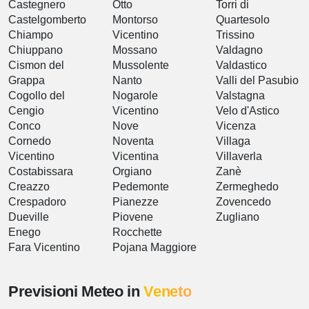
Castegnero
Otto
Torri di
Castelgomberto
Montorso
Quartesolo
Chiampo
Vicentino
Trissino
Chiuppano
Mossano
Valdagno
Cismon del
Mussolente
Valdastico
Grappa
Nanto
Valli del Pasubio
Cogollo del
Nogarole
Valstagna
Cengio
Vicentino
Velo d'Astico
Conco
Nove
Vicenza
Cornedo
Noventa
Villaga
Vicentino
Vicentina
Villaverla
Costabissara
Orgiano
Zanè
Creazzo
Pedemonte
Zermeghedo
Crespadoro
Pianezze
Zovencedo
Dueville
Piovene
Zugliano
Enego
Rocchette
Fara Vicentino
Pojana Maggiore
Previsioni Meteo in
Veneto