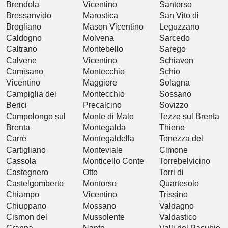
Brendola
Vicentino
Santorso
Bressanvido
Marostica
San Vito di
Brogliano
Mason Vicentino
Leguzzano
Caldogno
Molvena
Sarcedo
Caltrano
Montebello
Sarego
Calvene
Vicentino
Schiavon
Camisano
Montecchio
Schio
Vicentino
Maggiore
Solagna
Campiglia dei
Montecchio
Sossano
Berici
Precalcino
Sovizzo
Campolongo sul
Monte di Malo
Tezze sul Brenta
Brenta
Montegalda
Thiene
Carrè
Montegaldella
Tonezza del
Cartigliano
Monteviale
Cimone
Cassola
Monticello Conte
Torrebelvicino
Castegnero
Otto
Torri di
Castelgomberto
Montorso
Quartesolo
Chiampo
Vicentino
Trissino
Chiuppano
Mossano
Valdagno
Cismon del
Mussolente
Valdastico