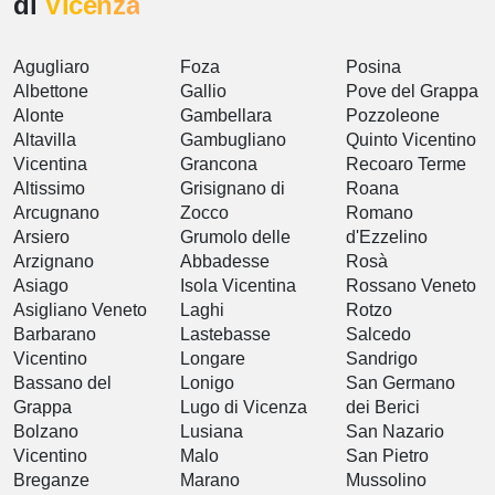
di
Vicenza
Agugliaro
Foza
Posina
Albettone
Gallio
Pove del Grappa
Alonte
Gambellara
Pozzoleone
Altavilla
Gambugliano
Quinto Vicentino
Vicentina
Grancona
Recoaro Terme
Altissimo
Grisignano di
Roana
Arcugnano
Zocco
Romano
Arsiero
Grumolo delle
d'Ezzelino
Arzignano
Abbadesse
Rosà
Asiago
Isola Vicentina
Rossano Veneto
Asigliano Veneto
Laghi
Rotzo
Barbarano
Lastebasse
Salcedo
Vicentino
Longare
Sandrigo
Bassano del
Lonigo
San Germano
Grappa
Lugo di Vicenza
dei Berici
Bolzano
Lusiana
San Nazario
Vicentino
Malo
San Pietro
Breganze
Marano
Mussolino