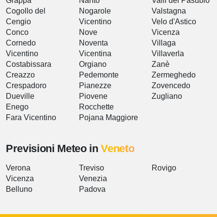
Grappa
Nanto
Valli del Pasubio
Cogollo del
Nogarole
Valstagna
Cengio
Vicentino
Velo d'Astico
Conco
Nove
Vicenza
Cornedo
Noventa
Villaga
Vicentino
Vicentina
Villaverla
Costabissara
Orgiano
Zanè
Creazzo
Pedemonte
Zermeghedo
Crespadoro
Pianezze
Zovencedo
Dueville
Piovene
Zugliano
Enego
Rocchette
Fara Vicentino
Pojana Maggiore
Previsioni Meteo in
Veneto
Verona
Treviso
Rovigo
Vicenza
Venezia
Belluno
Padova