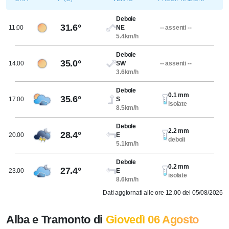
Debole
31.6°
11.00
NE
-- assenti --
5.4km/h
Debole
35.0°
14.00
SW
-- assenti --
3.6km/h
Debole
0.1 mm
35.6°
17.00
S
isolate
8.5km/h
Debole
2.2 mm
28.4°
20.00
E
deboli
5.1km/h
Debole
0.2 mm
27.4°
23.00
E
isolate
8.6km/h
Dati aggiornati alle ore 12.00 del 05/08/2026
Alba e Tramonto di
Giovedì 06 Agosto