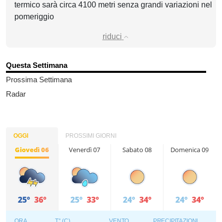
termico sarà circa 4100 metri senza grandi variazioni nel
pomeriggio
riduci
Questa Settimana
Prossima Settimana
Radar
OGGI
PROSSIMI GIORNI
Giovedì 06
Venerdì 07
Sabato 08
Domenica 09
25°
36°
25°
33°
24°
34°
24°
34°
ORA
T° (C)
VENTO
PRECIPITAZIONI