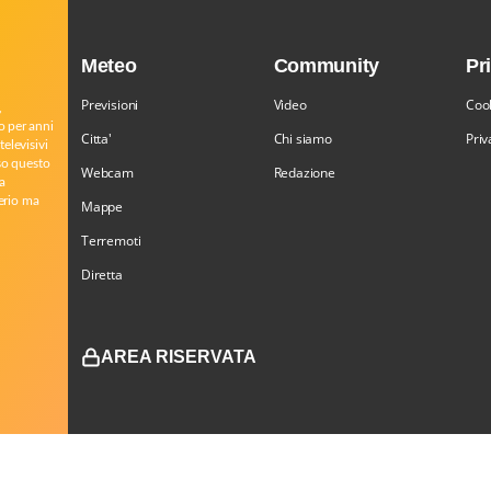
Meteo
Community
Pr
Previsioni
Video
Cook
,
o per anni
Citta'
Chi siamo
Priv
televisivi
rso questo
Webcam
Redazione
a
serio ma
Mappe
Terremoti
Diretta
AREA RISERVATA