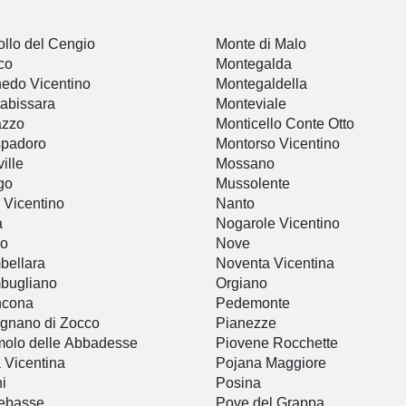
llo del Cengio
Monte di Malo
co
Montegalda
edo Vicentino
Montegaldella
abissara
Monteviale
azzo
Monticello Conte Otto
spadoro
Montorso Vicentino
ille
Mossano
go
Mussolente
 Vicentino
Nanto
a
Nogarole Vicentino
io
Nove
bellara
Noventa Vicentina
bugliano
Orgiano
ncona
Pedemonte
ignano di Zocco
Pianezze
olo delle Abbadesse
Piovene Rocchette
a Vicentina
Pojana Maggiore
i
Posina
ebasse
Pove del Grappa