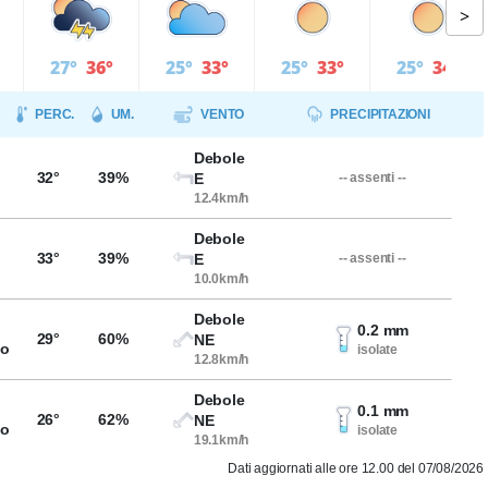
>
27°
36°
25°
33°
25°
33°
25°
34°
PERC.
UM.
VENTO
PRECIPITAZIONI
Debole
32°
39%
E
-- assenti --
12.4km/h
Debole
33°
39%
E
-- assenti --
10.0km/h
Debole
0.2 mm
29°
60%
NE
so
isolate
12.8km/h
Debole
0.1 mm
26°
62%
NE
so
isolate
19.1km/h
Dati aggiornati alle ore 12.00 del 07/08/2026