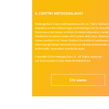
IL CENTRO METEOGIULIACCI
Meteogiuliacci nasce dall’esperienza del col. Mario Giuliacci
simpatico e noto meteorologo e climatologo che ha descritt
le previsioni del tempo a milioni di italiani attraverso i canali 
Mediaset e la rubrica meteo del Corriere della Sera. Attrave
nuovo portale il col. Mario Giuliacci ha scelto di continuare 
informare gli italiani fornendo loro un servizio previsionale 
anche bello, innovativo e facile da usare.
Copyright 2026 Meteogiuliacci.it - All Rights Reserved -
METEOGIULIACCI SRL P.IVA 09788290964
Chi siamo