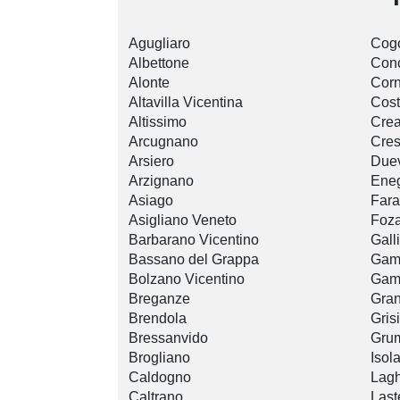
Agugliaro
Cogo
Albettone
Con
Alonte
Corn
Altavilla Vicentina
Cost
Altissimo
Cre
Arcugnano
Cre
Arsiero
Duev
Arzignano
Ene
Asiago
Fara
Asigliano Veneto
Foz
Barbarano Vicentino
Gall
Bassano del Grappa
Gam
Bolzano Vicentino
Gam
Breganze
Gra
Brendola
Gris
Bressanvido
Grum
Brogliano
Isol
Caldogno
Lagh
Caltrano
Last