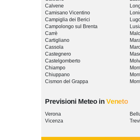
Calvene
Lon
Camisano Vicentino
Loni
Campiglia dei Berici
Lugo
Campolongo sul Brenta
Lusi
Carrè
Mal
Cartigliano
Mara
Cassola
Maro
Castegnero
Maso
Castelgomberto
Mol
Chiampo
Mont
Chiuppano
Mont
Cismon del Grappa
Mont
Previsioni Meteo in
Veneto
Verona
Bell
Vicenza
Trev