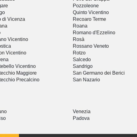
gare
Pozzoleone
go
Quinto Vicentino
 di Vicenza
Recoaro Terme
ana
Roana
o
Romano d'Ezzelino
no Vicentino
Rosà
stica
Rossano Veneto
n Vicentino
Rotzo
vena
Salcedo
ebello Vicentino
Sandrigo
ecchio Maggiore
San Germano dei Berici
ecchio Precalcino
San Nazario
uno
Venezia
iso
Padova