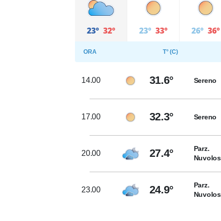
23°
32°
23°
33°
26°
36°
ORA
T° (C)
31.6°
14.00
Sereno
32.3°
17.00
Sereno
Parz.
27.4°
20.00
Nuvolo
Parz.
24.9°
23.00
Nuvolo