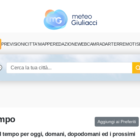
PREVISIONI
CITTA'
MAPPE
REDAZIONE
TERREMOTI
S
WEBCAM
RADAR
ampo
Aggiungi ai Preferiti
el tempo per oggi, domani, dopodomani ed i prossimi