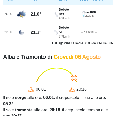
Debole
1.2 mm
21.0°
20.00
NW
deboli
9.5km/h
Debole
21.3°
23.00
SE
-- assenti --
7.7km/h
Dati aggiornati alle ore 00.00 del 06/08/2026
Alba e Tramonto di
Giovedì 06 Agosto
06:01
20:18
Il sole
sorge
alle ore:
06:01
, il crepuscolo inizia alle ore:
05:32
.
Il sole
tramonta
alle ore:
20:18
, il crepuscolo termina alle