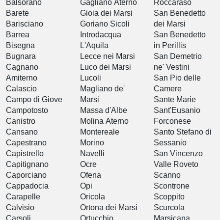
Balsorano
Gagliano Aterno
Roccaraso
Barete
Gioia dei Marsi
San Benedetto
Barisciano
Goriano Sicoli
dei Marsi
Barrea
Introdacqua
San Benedetto
Bisegna
L'Aquila
in Perillis
Bugnara
Lecce nei Marsi
San Demetrio
Cagnano
Luco dei Marsi
ne' Vestini
Amiterno
Lucoli
San Pio delle
Calascio
Magliano de'
Camere
Campo di Giove
Marsi
Sante Marie
Campotosto
Massa d'Albe
Sant'Eusanio
Canistro
Molina Aterno
Forconese
Cansano
Montereale
Santo Stefano di
Capestrano
Morino
Sessanio
Capistrello
Navelli
San Vincenzo
Capitignano
Ocre
Valle Roveto
Caporciano
Ofena
Scanno
Cappadocia
Opi
Scontrone
Carapelle
Oricola
Scoppito
Calvisio
Ortona dei Marsi
Scurcola
Carsoli
Ortucchio
Marsicana