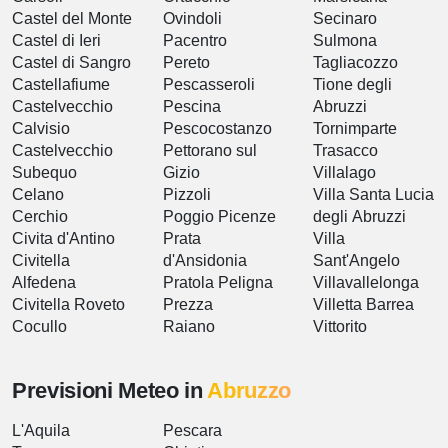
Castel del Monte
Ovindoli
Secinaro
Castel di Ieri
Pacentro
Sulmona
Castel di Sangro
Pereto
Tagliacozzo
Castellafiume
Pescasseroli
Tione degli
Castelvecchio
Pescina
Abruzzi
Calvisio
Pescocostanzo
Tornimparte
Castelvecchio
Pettorano sul
Trasacco
Subequo
Gizio
Villalago
Celano
Pizzoli
Villa Santa Lucia
Cerchio
Poggio Picenze
degli Abruzzi
Civita d'Antino
Prata
Villa
Civitella
d'Ansidonia
Sant'Angelo
Alfedena
Pratola Peligna
Villavallelonga
Civitella Roveto
Prezza
Villetta Barrea
Cocullo
Raiano
Vittorito
Previsioni Meteo in
Abruzzo
L'Aquila
Pescara