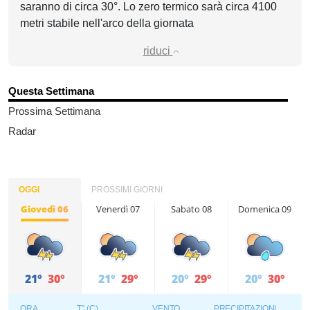
saranno di circa 30°. Lo zero termico sarà circa 4100
metri stabile nell'arco della giornata
riduci
Questa Settimana
Prossima Settimana
Radar
OGGI
PROSSIMI GIORNI
Giovedì 06
Venerdì 07
Sabato 08
Domenica 09
21°
30°
21°
29°
20°
29°
20°
30°
ORA
T° (C)
VENTO
PRECIPITAZIONI