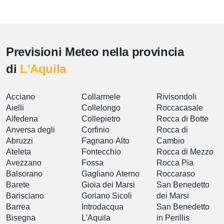
Previsioni Meteo nella provincia
di
L'Aquila
Acciano
Collarmele
Rivisondoli
Aielli
Collelongo
Roccacasale
Alfedena
Collepietro
Rocca di Botte
Anversa degli
Corfinio
Rocca di
Abruzzi
Fagnano Alto
Cambio
Ateleta
Fontecchio
Rocca di Mezzo
Avezzano
Fossa
Rocca Pia
Balsorano
Gagliano Aterno
Roccaraso
Barete
Gioia dei Marsi
San Benedetto
Barisciano
Goriano Sicoli
dei Marsi
Barrea
Introdacqua
San Benedetto
Bisegna
L'Aquila
in Perillis