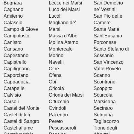
Bugnara
Lecce nei Marsi
San Demetrio
Cagnano
Luco dei Marsi
ne' Vestini
Amiterno
Lucoli
San Pio delle
Calascio
Magliano de'
Camere
Campo di Giove
Marsi
Sante Marie
Campotosto
Massa d'Albe
Sant'Eusanio
Canistro
Molina Aterno
Forconese
Cansano
Montereale
Santo Stefano di
Capestrano
Morino
Sessanio
Capistrello
Navelli
San Vincenzo
Capitignano
Ocre
Valle Roveto
Caporciano
Ofena
Scanno
Cappadocia
Opi
Scontrone
Carapelle
Oricola
Scoppito
Calvisio
Ortona dei Marsi
Scurcola
Carsoli
Ortucchio
Marsicana
Castel del Monte
Ovindoli
Secinaro
Castel di Ieri
Pacentro
Sulmona
Castel di Sangro
Pereto
Tagliacozzo
Castellafiume
Pescasseroli
Tione degli