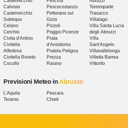
Castelvecchio
Pescina
Abruzzi
Calvisio
Pescocostanzo
Tornimparte
Castelvecchio
Pettorano sul
Trasacco
Subequo
Gizio
Villalago
Celano
Pizzoli
Villa Santa Lucia
Cerchio
Poggio Picenze
degli Abruzzi
Civita d'Antino
Prata
Villa
Civitella
d'Ansidonia
Sant'Angelo
Alfedena
Pratola Peligna
Villavallelonga
Civitella Roveto
Prezza
Villetta Barrea
Cocullo
Raiano
Vittorito
Previsioni Meteo in
Abruzzo
L'Aquila
Pescara
Teramo
Chieti