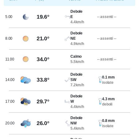
Debole
19.6°
5.00
E
-- assenti --
4.4km/h
Debole
21.0°
8.00
NE
-- assenti --
4.9km/h
Calmo
34.0°
11.00
-- assenti --
5.5km/h
Debole
0.1 mm
33.8°
14.00
SW
isolate
7.2km/h
Debole
4.3 mm
29.7°
17.00
W
deboli
4.4km/h
Debole
0.8 mm
26.0°
20.00
NW
isolate
5.4km/h