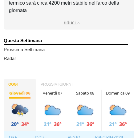
termico sarà circa 4200 metri stabile nell'arco della
giornata
riduci
Questa Settimana
Prossima Settimana
Radar
OGGI
PROSSIMI GIORNI
Giovedì 06
Venerdì 07
Sabato 08
Domenica 09
20°
34°
21°
36°
21°
36°
21°
36°
ORA
T° (C)
VENTO
PRECIPITAZIONI