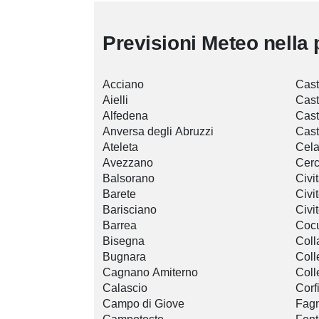
Previsioni Meteo nella 
Acciano
Cast
Aielli
Cast
Alfedena
Cast
Anversa degli Abruzzi
Cast
Ateleta
Cel
Avezzano
Cerc
Balsorano
Civi
Barete
Civi
Barisciano
Civi
Barrea
Cocu
Bisegna
Coll
Bugnara
Coll
Cagnano Amiterno
Coll
Calascio
Corf
Campo di Giove
Fagn