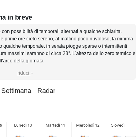
ena in breve
con possibilità di temporali alternati a qualche schiarita.
le prime ore cielo sereno, al mattino poco nuvoloso, la minima
o qualche temporale, in serata piogge sparse o intermittenti
atura massimi saranno di circa 28°. L'altezza dello zero termico è
ll'arco della giornata
riduci
 Settimana
Radar
9
Lunedì 10
Martedì 11
Mercoledì 12
Giovedì 13