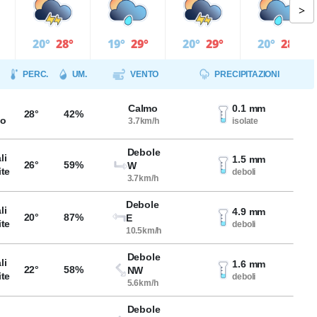
>
20°
28°
19°
29°
20°
29°
20°
28°
PERC.
UM.
VENTO
PRECIPITAZIONI
Calmo
0.1 mm
28°
42%
so
3.7km/h
isolate
Debole
li
1.5 mm
26°
59%
W
ite
deboli
3.7km/h
Debole
li
4.9 mm
20°
87%
E
ite
deboli
10.5km/h
Debole
li
1.6 mm
22°
58%
NW
ite
deboli
5.6km/h
Debole