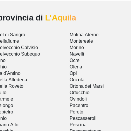
provincia di
L'Aquila
el di Sangro
Molina Aterno
ellafiume
Montereale
elvecchio Calvisio
Morino
elvecchio Subequo
Navelli
ano
Ocre
hio
Ofena
ta d'Antino
Opi
tella Alfedena
Oricola
tella Roveto
Ortona dei Marsi
llo
Ortucchio
armele
Ovindoli
elongo
Pacentro
epietro
Pereto
inio
Pescasseroli
ano Alto
Pescina