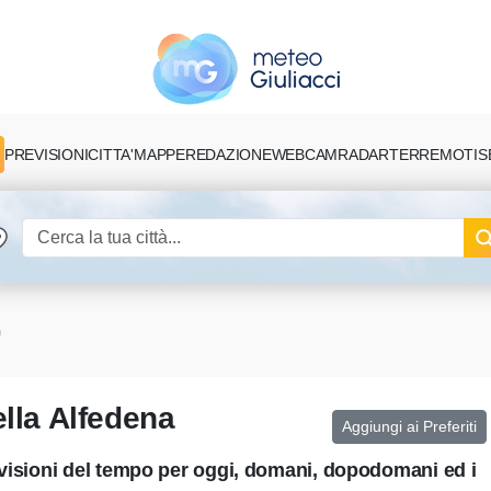
PREVISIONI
CITTA'
MAPPE
REDAZIONE
TERREMOTI
S
WEBCAM
RADAR
a
ella Alfedena
Aggiungi ai Preferiti
evisioni del tempo per oggi, domani, dopodomani ed i