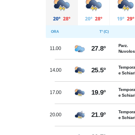
20°
28°
20°
28°
19°
29°
ORA
T° (C)
Parz.
27.8°
11.00
Nuvolo
Tempora
25.5°
14.00
e Schiar
Tempora
19.9°
17.00
e Schiar
Tempora
21.9°
20.00
e Schiar