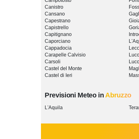
Campotosto
Font
Canistro
Fos
Cansano
Gagl
Capestrano
Gioi
Capistrello
Gori
Capitignano
Intr
Caporciano
L'Aq
Cappadocia
Lecc
Carapelle Calvisio
Luco
Carsoli
Luco
Castel del Monte
Magl
Castel di Ieri
Mass
Previsioni Meteo in
Abruzzo
L'Aquila
Ter