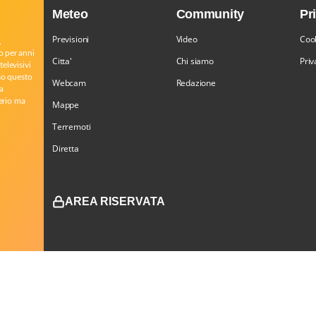
Meteo
Community
Pr
Previsioni
Video
Cook
,
o per anni
Citta'
Chi siamo
Priv
televisivi
rso questo
Webcam
Redazione
a
serio ma
Mappe
Terremoti
Diretta
AREA RISERVATA