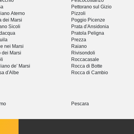
ecchio
Pescocostanzo
sa
Pettorano sul Gizio
iano Aterno
Pizzoli
a dei Marsi
Poggio Picenze
ano Sicoli
Prata d'Ansidonia
odacqua
Pratola Peligna
uila
Prezza
e nei Marsi
Raiano
 dei Marsi
Rivisondoli
li
Roccacasale
iano de' Marsi
Rocca di Botte
a d'Albe
Rocca di Cambio
amo
Pescara