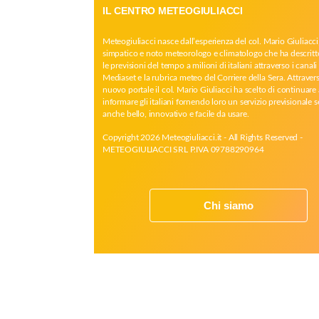
IL CENTRO METEOGIULIACCI
Meteogiuliacci nasce dall’esperienza del col. Mario Giuliacci
simpatico e noto meteorologo e climatologo che ha descritt
le previsioni del tempo a milioni di italiani attraverso i canali 
Mediaset e la rubrica meteo del Corriere della Sera. Attrave
nuovo portale il col. Mario Giuliacci ha scelto di continuare 
informare gli italiani fornendo loro un servizio previsionale 
anche bello, innovativo e facile da usare.
Copyright 2026 Meteogiuliacci.it - All Rights Reserved -
METEOGIULIACCI SRL P.IVA 09788290964
Chi siamo