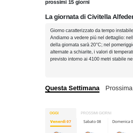
prossimi 15 giorni
La giornata di Civitella Alfed
Giorno caratterizzato da tempo instabile 
Andiamo a vedere piú nel dettaglio: nel
della giornata sarà 20°C; nel pomeriggi
alternate a schiarite, i valori di temper
previsto intorno ai 4100 metri stabile ne
Questa Settimana
Prossima
OGGI
PROSSIMI GIORNI
Venerdì 07
Sabato 08
Domenica 0