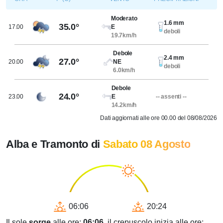
Moderato
1.6 mm
35.0°
17.00
E
deboli
19.7km/h
Debole
2.4 mm
27.0°
20.00
NE
deboli
6.0km/h
Debole
24.0°
23.00
E
-- assenti --
14.2km/h
Dati aggiornati alle ore 00.00 del 08/08/2026
Alba e Tramonto di
Sabato 08 Agosto
06:06
20:24
Il sole
sorge
alle ore:
06:06
, il crepuscolo inizia alle ore: