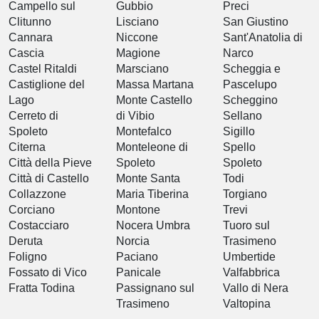
Campello sul
Gubbio
Preci
Clitunno
Lisciano
San Giustino
Cannara
Niccone
Sant'Anatolia di
Cascia
Magione
Narco
Castel Ritaldi
Marsciano
Scheggia e
Castiglione del
Massa Martana
Pascelupo
Lago
Monte Castello
Scheggino
Cerreto di
di Vibio
Sellano
Spoleto
Montefalco
Sigillo
Citerna
Monteleone di
Spello
Città della Pieve
Spoleto
Spoleto
Città di Castello
Monte Santa
Todi
Collazzone
Maria Tiberina
Torgiano
Corciano
Montone
Trevi
Costacciaro
Nocera Umbra
Tuoro sul
Deruta
Norcia
Trasimeno
Foligno
Paciano
Umbertide
Fossato di Vico
Panicale
Valfabbrica
Fratta Todina
Passignano sul
Vallo di Nera
Trasimeno
Valtopina