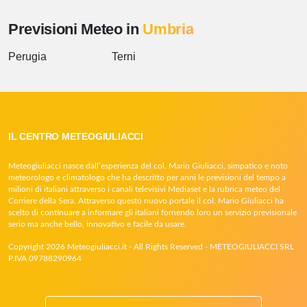
Previsioni Meteo in
Umbria
Perugia
Terni
IL CENTRO METEOGIULIACCI
Meteogiuliacci nasce dall’esperienza del col. Mario Giuliacci, simpatico e noto
meteorologo e climatologo che ha descritto per anni le previsioni del tempo a
milioni di italiani attraverso i canali televisivi Mediaset e la rubrica meteo del
Corriere della Sera. Attraverso questo nuovo portale il col. Mario Giuliacci ha
scelto di continuare a informare gli italiani fornendo loro un servizio previsionale
serio ma anche bello, innovativo e facile da usare.
Copyright 2026 Meteogiuliacci.it - All Rights Reserved - METEOGIULIACCI SRL
P.IVA 09788290964