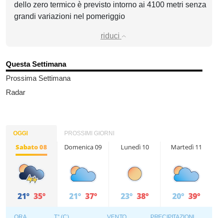
dello zero termico è previsto intorno ai 4100 metri senza
grandi variazioni nel pomeriggio
riduci
Questa Settimana
Prossima Settimana
Radar
OGGI
PROSSIMI GIORNI
Sabato 08
Domenica 09
Lunedì 10
Martedì 11
21°
35°
21°
37°
23°
38°
20°
39°
ORA
T° (C)
VENTO
PRECIPITAZIONI