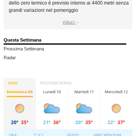
dello zero termico è previsto intorno ai 4400 metri senza
grandi variazioni nel pomeriggio
riduci
Questa Settimana
Prossima Settimana
Radar
OGGI
PROSSIMI GIORNI
Domenica 09
Lunedì 10
Martedì 11
Mercoledì 12
20°
35°
21°
36°
20°
35°
22°
37°
ORA
T° (C)
VENTO
PRECIPITAZIONI