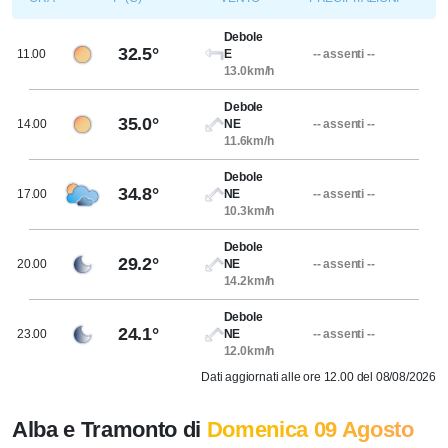
Debole
32.5°
11.00
E
-- assenti --
13.0km/h
Debole
35.0°
14.00
NE
-- assenti --
11.6km/h
Debole
34.8°
17.00
NE
-- assenti --
10.3km/h
Debole
29.2°
20.00
NE
-- assenti --
14.2km/h
Debole
24.1°
23.00
NE
-- assenti --
12.0km/h
Dati aggiornati alle ore 12.00 del 08/08/2026
Alba e Tramonto di
Domenica 09 Agosto