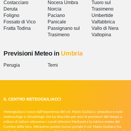
Costacciaro
Nocera Umbra
Tuoro sul
Deruta
Norcia
Trasimeno
Foligno
Paciano
Umbertide
Fossato di Vico
Panicale
Valfabbrica
Fratta Todina
Passignano sul
Vallo di Nera
Trasimeno
Valtopina
Previsioni Meteo in
Umbria
Perugia
Terni
IL CENTRO METEOGIULIACCI
Meteogiuliacci nasce dall’esperienza del col. Mario Giuliacci, simpatico e noto
meteorologo e climatologo che ha descritto per anni le previsioni del tempo a
milioni di italiani attraverso i canali televisivi Mediaset e la rubrica meteo del
Corriere della Sera. Attraverso questo nuovo portale il col. Mario Giuliacci ha