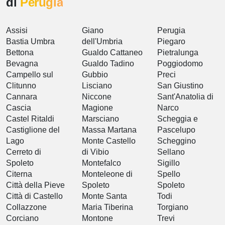
di
Perugia
Assisi
Giano
Perugia
Bastia Umbra
dell'Umbria
Piegaro
Bettona
Gualdo Cattaneo
Pietralunga
Bevagna
Gualdo Tadino
Poggiodomo
Campello sul
Gubbio
Preci
Clitunno
Lisciano
San Giustino
Cannara
Niccone
Sant'Anatolia di
Cascia
Magione
Narco
Castel Ritaldi
Marsciano
Scheggia e
Castiglione del
Massa Martana
Pascelupo
Lago
Monte Castello
Scheggino
Cerreto di
di Vibio
Sellano
Spoleto
Montefalco
Sigillo
Citerna
Monteleone di
Spello
Città della Pieve
Spoleto
Spoleto
Città di Castello
Monte Santa
Todi
Collazzone
Maria Tiberina
Torgiano
Corciano
Montone
Trevi