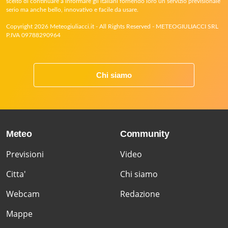
scelto di continuare a informare gli italiani fornendo loro un servizio previsionale
serio ma anche bello, innovativo e facile da usare.
Copyright 2026 Meteogiuliacci.it - All Rights Reserved - METEOGIULIACCI SRL
P.IVA 09788290964
Chi siamo
Meteo
Community
Previsioni
Video
Citta'
Chi siamo
Webcam
Redazione
Mappe