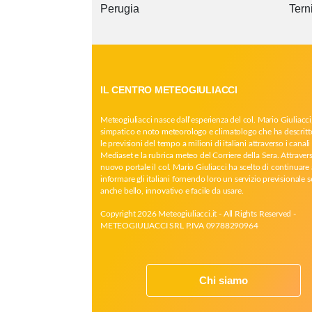
Perugia
Tern
IL CENTRO METEOGIULIACCI
Meteogiuliacci nasce dall’esperienza del col. Mario Giuliacci
simpatico e noto meteorologo e climatologo che ha descritt
le previsioni del tempo a milioni di italiani attraverso i canali 
Mediaset e la rubrica meteo del Corriere della Sera. Attrave
nuovo portale il col. Mario Giuliacci ha scelto di continuare 
informare gli italiani fornendo loro un servizio previsionale 
anche bello, innovativo e facile da usare.
Copyright 2026 Meteogiuliacci.it - All Rights Reserved -
METEOGIULIACCI SRL P.IVA 09788290964
Chi siamo