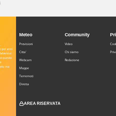
i
Meteo
Community
Pr
Previsioni
Video
Cook
,
o per anni
Citta'
Chi siamo
Priv
televisivi
rso questo
Webcam
Redazione
a
serio ma
Mappe
Terremoti
Diretta
AREA RISERVATA