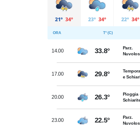
21°
34°
23°
34°
22°
34°
ORA
T° (C)
Parz.
33.8°
14.00
Nuvolo
Tempora
29.8°
17.00
e Schiar
Pioggia 
26.3°
20.00
Schiarit
Parz.
22.5°
23.00
Nuvolo