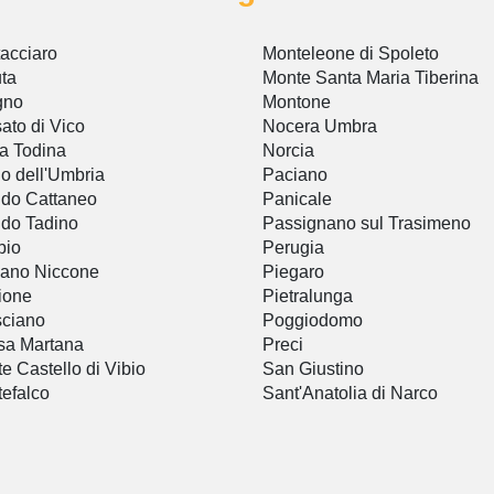
acciaro
Monteleone di Spoleto
ta
Monte Santa Maria Tiberina
gno
Montone
ato di Vico
Nocera Umbra
ta Todina
Norcia
o dell'Umbria
Paciano
do Cattaneo
Panicale
do Tadino
Passignano sul Trasimeno
bio
Perugia
iano Niccone
Piegaro
ione
Pietralunga
ciano
Poggiodomo
sa Martana
Preci
e Castello di Vibio
San Giustino
efalco
Sant'Anatolia di Narco