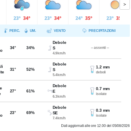
>
23°
34°
23°
34°
24°
35°
23°
35°
PERC.
UM.
VENTO
PRECIPITAZIONI
Debole
34°
34%
S
-- assenti --
so
4.9km/h
Debole
li
1.2 mm
31°
52%
S
ite
deboli
5.4km/h
Debole
e
0.7 mm
27°
61%
E
e
isolate
6.3km/h
Debole
0.3 mm
23°
69%
SE
so
isolate
7.4km/h
Dati aggiornati alle ore 12.00 del 05/08/2026