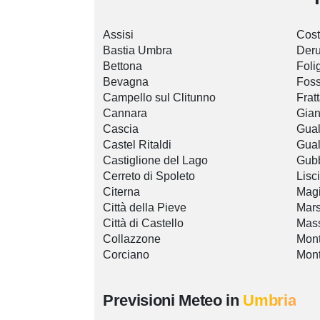
Assisi
Cost
Bastia Umbra
Deru
Bettona
Foli
Bevagna
Foss
Campello sul Clitunno
Frat
Cannara
Gian
Cascia
Gual
Castel Ritaldi
Gual
Castiglione del Lago
Gub
Cerreto di Spoleto
Lisc
Citerna
Mag
Città della Pieve
Mars
Città di Castello
Mas
Collazzone
Mont
Corciano
Mont
Previsioni Meteo in
Umbria