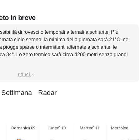
eto in breve
sibilità di rovesci o temporali alternati a schiarite. Piú
ornata cielo sereno, la minima della giornata sarà 21°C; nel
piogge sparse o intermittenti alternate a schiarite, le
ca 34°. Lo zero termico sarà circa 4200 metri senza grandi
riduci
 Settimana
Radar
Domenica 09
Lunedì 10
Martedì 11
Mercoledì 12