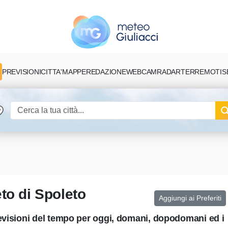
PREVISIONI
CITTA'
MAPPE
REDAZIONE
TERREMOTI
S
WEBCAM
RADAR
to di Spoleto
Aggiungi ai Preferiti
revisioni del tempo per oggi, domani, dopodomani ed i