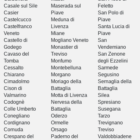
Casale sul Sile
Maserada sul
Feletto
Casier
Piave
San Polo di
Castelcucco
Meduna di
Piave
Castelfranco
Livenza
Santa Lucia di
Veneto
Miane
Piave
Castello di
Mogliano Veneto
San
Godego
Monastier di
Vendemiano
Cavaso del
Treviso
San Zenone
Tomba
Monfumo
degli Ezzelini
Cessalto
Montebelluna
Sarmede
Chiarano
Morgano
Segusino
Cimadolmo
Moriago della
Sernaglia della
Cison di
Battaglia
Battaglia
Valmarino
Motta di Livenza
Silea
Codognè
Nervesa della
Spresiano
Colle Umberto
Battaglia
Susegana
Conegliano
Oderzo
Tarzo
Cordignano
Ormelle
Trevignano
Cornuda
Orsago
Treviso
Crespano del
Paderno del
Valdobbiadene