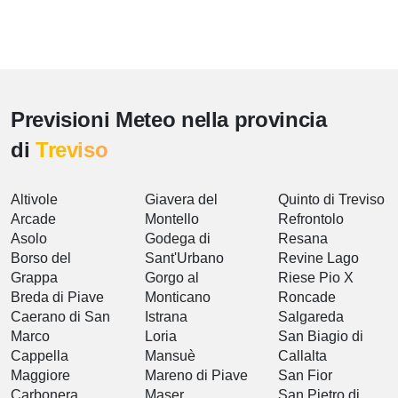
Previsioni Meteo nella provincia
di
Treviso
Altivole
Giavera del
Quinto di Treviso
Arcade
Montello
Refrontolo
Asolo
Godega di
Resana
Borso del
Sant'Urbano
Revine Lago
Grappa
Gorgo al
Riese Pio X
Breda di Piave
Monticano
Roncade
Caerano di San
Istrana
Salgareda
Marco
Loria
San Biagio di
Cappella
Mansuè
Callalta
Maggiore
Mareno di Piave
San Fior
Carbonera
Maser
San Pietro di