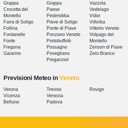
Grappa
Grappa
Vazzola
Crocetta del
Paese
Vedelago
Montello
Pederobba
Vidor
Farra di Soligo
Pieve di Soligo
Villorba
Follina
Ponte di Piave
Vittorio Veneto
Fontanelle
Ponzano Veneto
Volpago del
Fonte
Portobuffolè
Montello
Fregona
Possagno
Zenson di Piave
Gaiarine
Povegliano
Zero Branco
Preganziol
Previsioni Meteo in
Veneto
Verona
Treviso
Rovigo
Vicenza
Venezia
Belluno
Padova