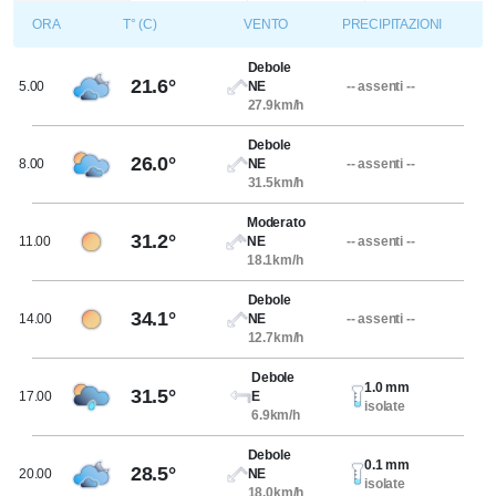
ORA
T° (C)
VENTO
PRECIPITAZIONI
Debole
21.6°
5.00
NE
-- assenti --
27.9km/h
Debole
26.0°
8.00
NE
-- assenti --
31.5km/h
Moderato
31.2°
11.00
NE
-- assenti --
18.1km/h
Debole
34.1°
14.00
NE
-- assenti --
12.7km/h
Debole
1.0 mm
31.5°
17.00
E
isolate
6.9km/h
Debole
0.1 mm
28.5°
20.00
NE
isolate
18.0km/h