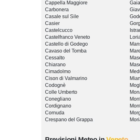
Cappella Maggiore
Gaia
Carbonera
Giav
Casale sul Sile
Gode
Casier
Gorg
Castelcucco
Istr
Castelfranco Veneto
Lori
Castello di Godego
Man
Cavaso del Tomba
Mare
Cessalto
Mas
Chiarano
Mase
Cimadolmo
Medu
Cison di Valmarino
Mia
Codognè
Mogl
Colle Umberto
Mona
Conegliano
Mon
Cordignano
Mont
Cornuda
Mor
Crespano del Grappa
Mori
Previsioni Meteo in
Veneto