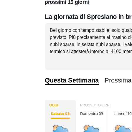
prossimi 15 giorni
La giornata di Spresiano in b
Bel giorno con tempo stabile, solo qua
previsto. Piú precisamente al mattino c
nubi sparse, in serata nubi sparse, i va
termico si attesterà intorno ai 4100 met
Questa Settimana
Prossima
OGGI
PROSSIMI GIORNI
Sabato 08
Domenica 09
Lunedì 10