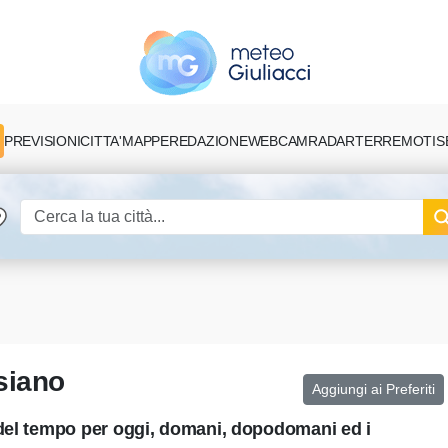
PREVISIONI
CITTA'
MAPPE
REDAZIONE
TERREMOTI
S
WEBCAM
RADAR
siano
Aggiungi ai Preferiti
 del tempo per oggi, domani, dopodomani ed i