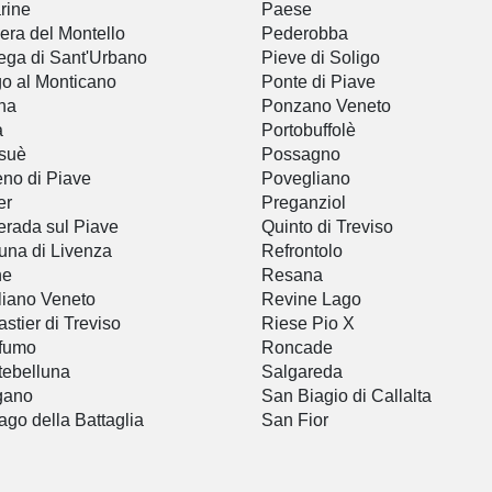
rine
Paese
era del Montello
Pederobba
ga di Sant'Urbano
Pieve di Soligo
o al Monticano
Ponte di Piave
ana
Ponzano Veneto
a
Portobuffolè
suè
Possagno
no di Piave
Povegliano
er
Preganziol
rada sul Piave
Quinto di Treviso
na di Livenza
Refrontolo
ne
Resana
iano Veneto
Revine Lago
stier di Treviso
Riese Pio X
fumo
Roncade
ebelluna
Salgareda
gano
San Biagio di Callalta
ago della Battaglia
San Fior