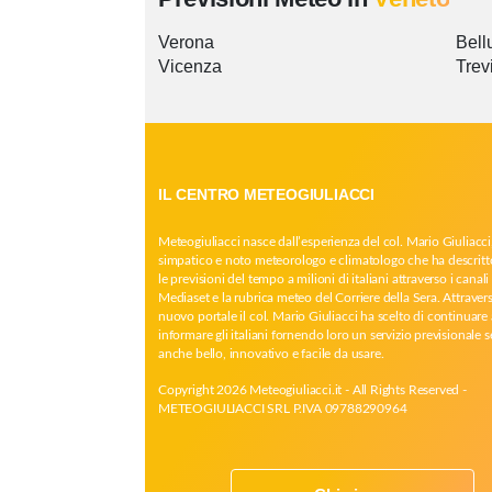
Verona
Bell
Vicenza
Trev
IL CENTRO METEOGIULIACCI
Meteogiuliacci nasce dall’esperienza del col. Mario Giuliacci
simpatico e noto meteorologo e climatologo che ha descritt
le previsioni del tempo a milioni di italiani attraverso i canali 
Mediaset e la rubrica meteo del Corriere della Sera. Attrave
nuovo portale il col. Mario Giuliacci ha scelto di continuare 
informare gli italiani fornendo loro un servizio previsionale 
anche bello, innovativo e facile da usare.
Copyright 2026 Meteogiuliacci.it - All Rights Reserved -
METEOGIULIACCI SRL P.IVA 09788290964