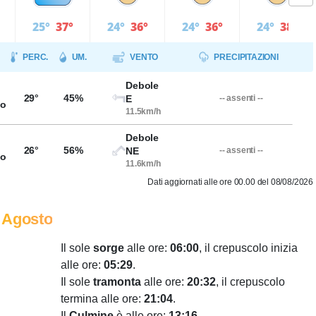
25°
37°
24°
36°
24°
36°
24°
38°
PERC.
UM.
VENTO
PRECIPITAZIONI
Debole
29°
45%
E
-- assenti --
so
11.5km/h
Debole
26°
56%
NE
-- assenti --
so
11.6km/h
Dati aggiornati alle ore 00.00 del 08/08/2026
 Agosto
Il sole
sorge
alle ore:
06:00
, il crepuscolo inizia
alle ore:
05:29
.
Il sole
tramonta
alle ore:
20:32
, il crepuscolo
termina alle ore:
21:04
.
Il
Culmine
è alle ore:
13:16
.