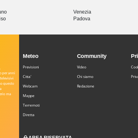
uno
Venezia
iso
Padova
Meteo
Community
Pr
Previsioni
Video
Cook
,
o per anni
Citta'
Chi siamo
Priv
televisivi
rso questo
Webcam
Redazione
a
serio ma
Mappe
Terremoti
Diretta
AREA RISERVATA